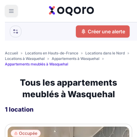
ma recherche
Créer une alerte
Votre
Fermer
recherche
Accueil
»
Locations en Hauts-de-France
»
Locations dans le Nord
»
Locations à Wasquehal
»
Appartements à Wasquehal
»
Que recherchez-vous ?
Appartements meublés à Wasquehal
Logement entier
Tous les appartements
Colocation
Coliving
meublés à Wasquehal
Résidence étudiante
1 location
Meublé ?
Occupée