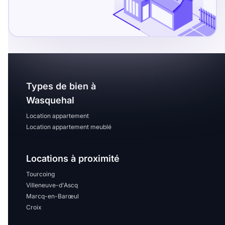
Sélectionner...
Équipements des parties
communes
Ascenseur
Gardien
Types de bien à
Local à vélo
Wasquehal
Location appartement
Location appartement meublé
Disponible à partir du
Locations à proximité
Tourcoing
Promotions
Villeneuve-d'Ascq
Marcq-en-Barœul
Croix
Mettre en avant les
promotions sur honoraires