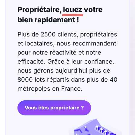
T13
T14
T15
Propriétaire,
louez
votre
T16
bien rapidement !
Plus de 2500 clients, propriétaires
Superficie
et locataires, nous recommandent
m2
pour notre réactivité et notre
m2
efficacité. Grâce à leur confiance,
nous gérons aujourd’hui plus de
8000 lots répartis dans plus de 40
Nombre de chambres
métropoles en France.
disponibles
chambres
disponibles
Vous êtes propriétaire ?
Espaces additionnels