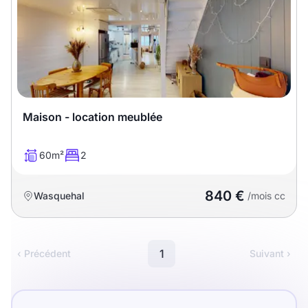
Meublé
Non meublé
Montant du loyer
€
€
Maison - location meublée
Nombre de pièces
60m²
2
Studio
T1
T1 bis
840 €
Wasquehal
/mois cc
T2
T3
T4
T5
T6
T7
T8
T9
1
‹ Précédent
Suivant ›
T10
T11
T12