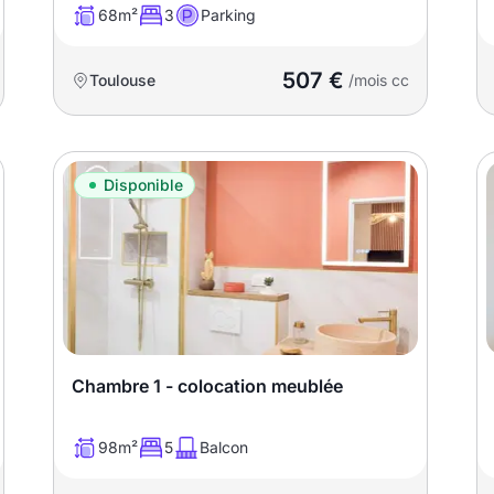
68m²
3
Parking
507 €
Toulouse
/mois cc
Disponible
Chambre 1 - colocation meublée
98m²
5
Balcon