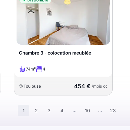
Chambre 3 - colocation meublée
74m²
4
454 €
Toulouse
/mois cc
…
…
1
2
3
4
10
23