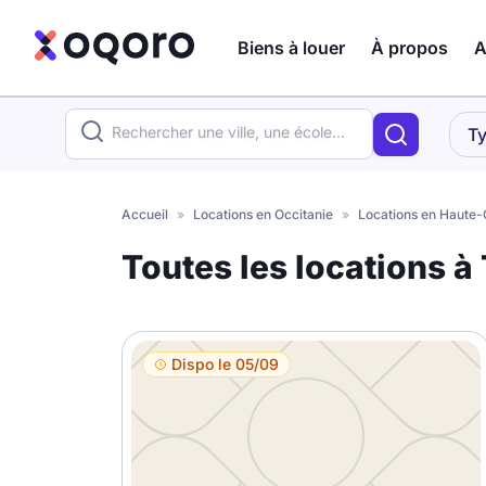
Biens à louer
À propos
A
ma recherche
Ty
Votre
Fermer
recherche
Accueil
»
Locations en Occitanie
»
Locations en Haute
Que recherchez-vous ?
Toutes les locations à
Logement entier
Colocation
Coliving
Dispo le 05/09
Résidence étudiante
Meublé ?