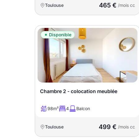
promotions sur honoraires
465 €
Toulouse
/mois cc
Disponible
Chambre 2 - colocation meublée
98m²
4
Balcon
499 €
Toulouse
/mois cc