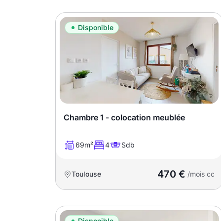
Disponible
Chambre 1 - colocation meublée
69m²
4
Sdb
470 €
Toulouse
/mois cc
Disponible