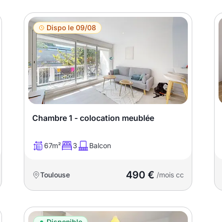
Dispo le 09/08
Chambre 1 - colocation meublée
67m²
3
Balcon
490 €
Toulouse
/mois cc
Disponible