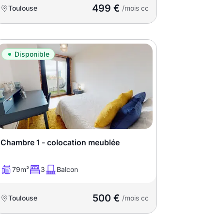
499 €
Toulouse
/mois cc
Disponible
Chambre 1 - colocation meublée
79m²
3
Balcon
500 €
Toulouse
/mois cc