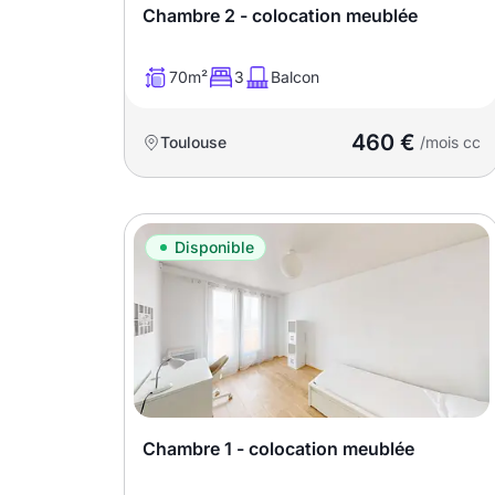
Chambre 2 - colocation meublée
T13
T14
T15
T16
70m²
3
Balcon
460 €
Toulouse
/mois cc
Superficie
m2
Disponible
m2
Nombre de chambres
disponibles
chambres
disponibles
Chambre 1 - colocation meublée
Espaces additionnels