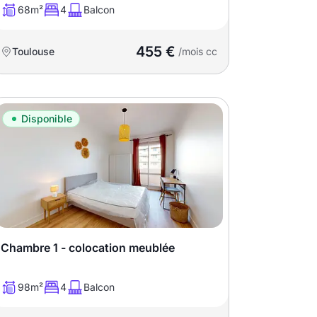
68m²
4
Balcon
455 €
Toulouse
/mois cc
Disponible
Chambre 1 - colocation meublée
98m²
4
Balcon