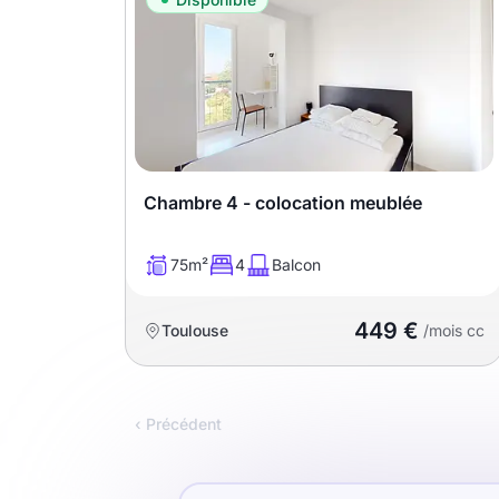
Chambre 4 - colocation meublée
75m²
4
Balcon
449 €
Toulouse
/mois cc
‹ Précédent