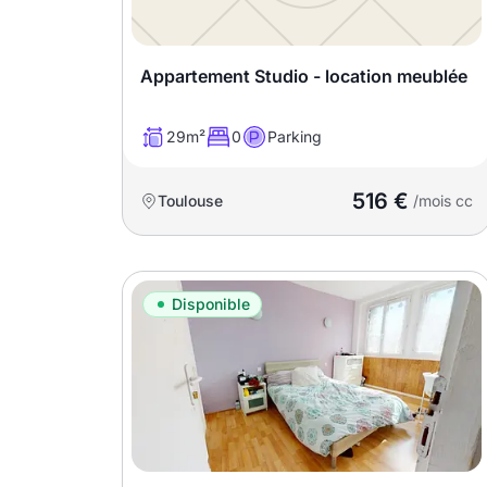
Meublé
Non meublé
Appartement Studio - location meublée
Montant du loyer
29m²
0
Parking
€
516 €
Toulouse
€
/mois cc
Nombre de pièces
Disponible
Studio
T1
T1 bis
T2
T3
T4
T5
T6
T7
T8
T9
T10
T11
T12