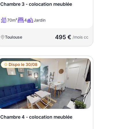
Chambre 3 - colocation meublée
70m²
4
Jardin
495 €
Toulouse
/mois cc
Dispo le 30/08
Chambre 4 - colocation meublée