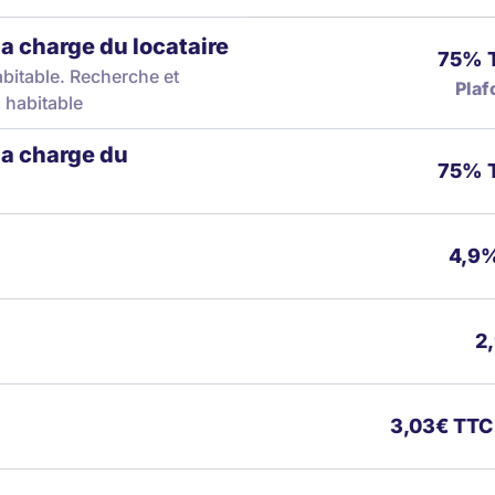
la charge du locataire
75% T
abitable. Recherche et
Plaf
 habitable
la charge du
75% T
4,9%
2
3,03€ TTC 