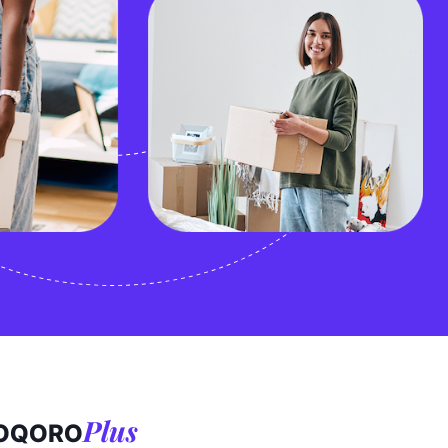
Plus
OQORO