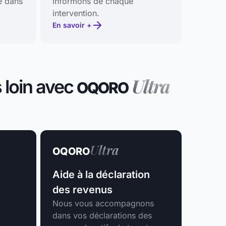
e dans
informons de chaque
intervention.
En savoir +
Ultra
s loin avec
OQORO
Ultra
OQORO
Aide à la déclaration
des revenus
Nous vous accompagnons
dans vos déclarations des