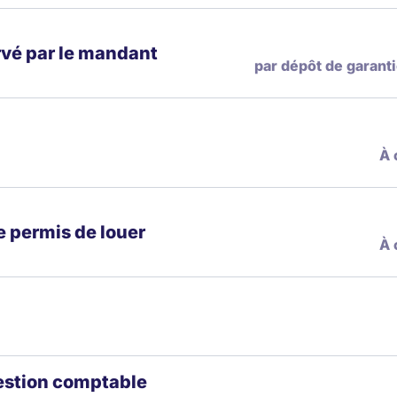
rvé par le mandant
par dépôt de garan
À 
e permis de louer
À 
gestion comptable