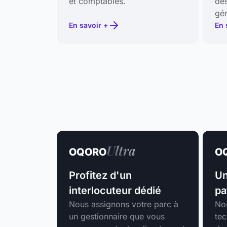
et comptables.
de
gé
En savoir +
En 
Ultra
OQORO
O
Profitez d'un
U
interlocuteur dédié
pa
Nous assignons votre parc à
Nou
un gestionnaire que vous
tec