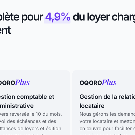
plète pour
4,9%
du loyer char
nt
Plus
Plus
QORO
OQORO
stion comptable et
Gestion de la relati
ministrative
locataire
ers reversés le 10 du mois.
Nous gérons les deman
voi des échéances et des
votre locataire et metton
ttances de loyers et édition
en œuvre pour faciliter 