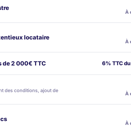
stre
À 
tentieux locataire
À 
us de 2 000€ TTC
6% TTC du 
t des conditions, ajout de
À 
ics
À 