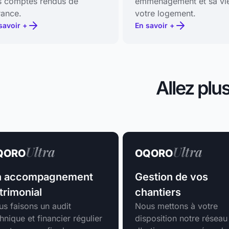
s comptes rendus de
emménagement et sa vi
rance.
votre logement.
savoir +
En savoir +
Allez plu
Ultra
Ultra
QORO
OQORO
n accompagnement
Gestion de vos
trimonial
chantiers
s faisons un audit
Nous mettons à votre
hnique et financier régulier
disposition notre réseau