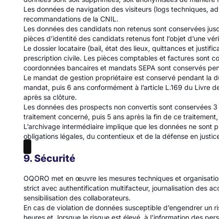
Les données de navigation des visiteurs (logs techniques, 
recommandations de la CNIL.
Les données des candidats non retenus sont conservées jusqu
pièces d’identité des candidats retenus font l’objet d’une vér
Le dossier locataire (bail, état des lieux, quittances et justi
prescription civile. Les pièces comptables et factures sont 
coordonnées bancaires et mandats SEPA sont conservés pendan
Le mandat de gestion propriétaire est conservé pendant la d
mandat, puis 6 ans conformément à l’article L.169 du Livre de
après sa clôture.
Les données des prospects non convertis sont conservées 3
traitement concerné, puis 5 ans après la fin de ce traitemen
L’archivage intermédiaire implique que les données ne sont pl
obligations légales, du contentieux et de la défense en justic
9. Sécurité
OQORO met en œuvre les mesures techniques et organisationne
strict avec authentification multifacteur, journalisation des 
sensibilisation des collaborateurs.
En cas de violation de données susceptible d’engendrer un ri
heures et, lorsque le risque est élevé, à l’information des pe