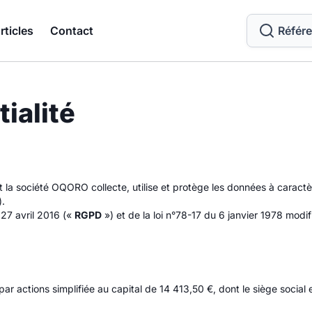
rticles
Contact
Référ
ialité
nt la société OQORO collecte, utilise et protège les données à caractè
.
 27 avril 2016 («
RGPD
») et de la loi n°78-17 du 6 janvier 1978 modifi
 par actions simplifiée au capital de 14 413,50 €, dont le siège socia