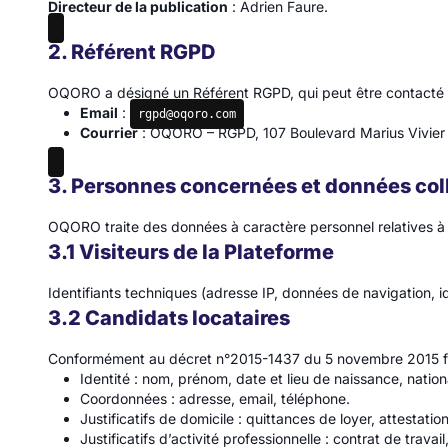
Directeur de la publication
: Adrien Faure.
2. Référent RGPD
OQORO a désigné un Référent RGPD, qui peut être contacté pou
Email
:
rgpd@oqoro.com
Courrier
: OQORO – RGPD, 107 Boulevard Marius Vivier
3. Personnes concernées et données col
OQORO traite des données à caractère personnel relatives à dif
3.1 Visiteurs de la Plateforme
Identifiants techniques (adresse IP, données de navigation, 
3.2 Candidats locataires
Conformément au décret n°2015-1437 du 5 novembre 2015 fixant
Identité : nom, prénom, date et lieu de naissance, nationa
Coordonnées : adresse, email, téléphone.
Justificatifs de domicile : quittances de loyer, attestat
Justificatifs d’activité professionnelle : contrat de trava