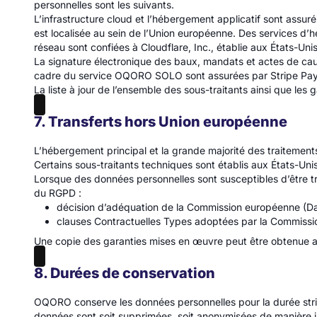
personnelles sont les suivants.
L’infrastructure cloud et l’hébergement applicatif sont assu
est localisée au sein de l’Union européenne. Des services d’
réseau sont confiées à Cloudflare, Inc., établie aux États-Un
La signature électronique des baux, mandats et actes de cau
cadre du service OQORO SOLO sont assurées par Stripe Paym
La liste à jour de l’ensemble des sous-traitants ainsi que l
7. Transferts hors Union européenne
L’hébergement principal et la grande majorité des traitements
Certains sous-traitants techniques sont établis aux États-Un
Lorsque des données personnelles sont susceptibles d’être tr
du RGPD :
décision d’adéquation de la Commission européenne (Data
clauses Contractuelles Types adoptées par la Commissi
Une copie des garanties mises en œuvre peut être obtenue 
8. Durées de conservation
OQORO conserve les données personnelles pour la durée strict
données sont soit supprimées, soit anonymisées de manière irr