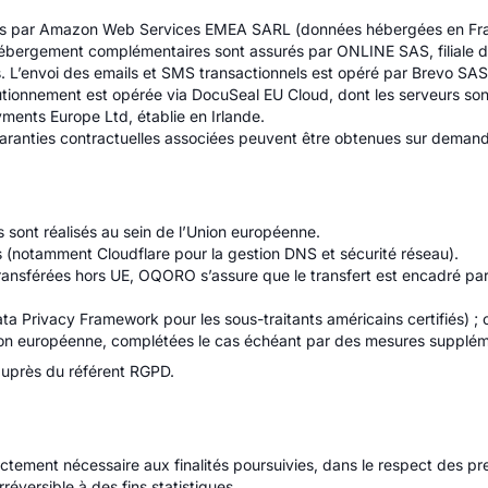
rés par Amazon Web Services EMEA SARL (données hébergées en France)
hébergement complémentaires sont assurés par ONLINE SAS, filiale du
is. L’envoi des emails et SMS transactionnels est opéré par Brevo SAS
tionnement est opérée via DocuSeal EU Cloud, dont les serveurs sont 
ents Europe Ltd, établie en Irlande.
es garanties contractuelles associées peuvent être obtenues sur dema
 sont réalisés au sein de l’Union européenne.
is (notamment Cloudflare pour la gestion DNS et sécurité réseau).
ansférées hors UE, OQORO s’assure que le transfert est encadré par 
 Privacy Framework pour les sous-traitants américains certifiés) ; 
on européenne, complétées le cas échéant par des mesures suppléme
auprès du référent RGPD.
ement nécessaire aux finalités poursuivies, dans le respect des presc
éversible à des fins statistiques.