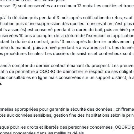
adresse IP) sont conservées au maximum 12 mois. Les cookies et tr
’à la décision puis pendant 3 mois après notification du refus, sau
ification puis d’une suppression dès que leur conservation n’est plus
ficatifs associés) est conservé pendant la durée du bail, puis archivé
conservées 10 ans à compter de la clôture de l’exercice, en applicati
t la durée du contrat, puis 13 mois après le dernier prélèvement p
urée du mandat, puis archivé pendant 5 ans après sa fin. Les donnée
s procédures fiscales. Les dossiers de sinistres et contentieux sont
 ans à compter du dernier contact émanant du prospect. Les preuv
t, afin de permettre à OQORO de démontrer le respect de ses obligati
us consultables en ligne mais conservées sur un support distinct, à 
e.
lles appropriées pour garantir la sécurité des données : chiffremen
accès aux données sensibles, gestion fine des habilitations selon le pr
sque pour les droits et libertés des personnes concernées, OQORO pr
rsonnes concernées dans les meilleurs délais.