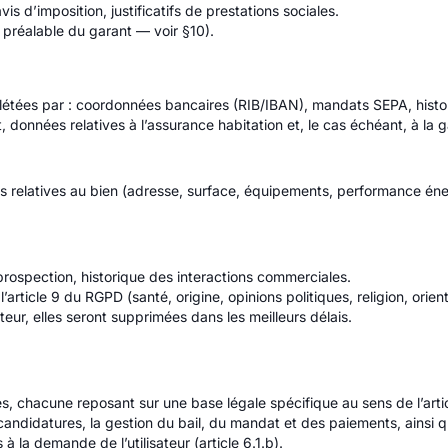
avis d’imposition, justificatifs de prestations sociales.
préalable du garant — voir §10).
tées par : coordonnées bancaires (RIB/IBAN), mandats SEPA, histori
t, données relatives à l’assurance habitation et, le cas échéant, à la 
 relatives au bien (adresse, surface, équipements, performance éner
ospection, historique des interactions commerciales.
article 9 du RGPD (santé, origine, opinions politiques, religion, orien
ur, elles seront supprimées dans les meilleurs délais.
és, chacune reposant sur une base légale spécifique au sens de l’art
 candidatures, la gestion du bail, du mandat et des paiements, ainsi
 la demande de l’utilisateur (article 6.1.b).