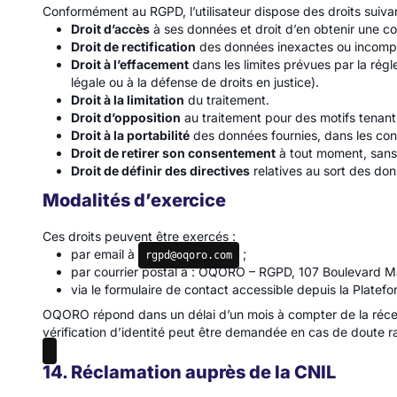
Conformément au RGPD, l’utilisateur dispose des droits suivan
Droit d’accès
à ses données et droit d’en obtenir une co
Droit de rectification
des données inexactes ou incompl
Droit à l’effacement
dans les limites prévues par la rég
légale ou à la défense de droits en justice).
Droit à la limitation
du traitement.
Droit d’opposition
au traitement pour des motifs tenant à
Droit à la portabilité
des données fournies, dans les cond
Droit de retirer son consentement
à tout moment, sans q
Droit de définir des directives
relatives au sort des do
Modalités d’exercice
Ces droits peuvent être exercés :
par email à
;
rgpd@oqoro.com
par courrier postal à : OQORO – RGPD, 107 Boulevard Ma
via le formulaire de contact accessible depuis la Platef
OQORO répond dans un délai d’un mois à compter de la réc
vérification d’identité peut être demandée en cas de doute r
14. Réclamation auprès de la CNIL