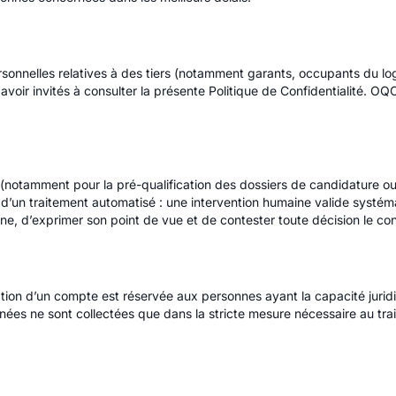
nelles relatives à des tiers (notamment garants, occupants du loge
voir invités à consulter la présente Politique de Confidentialité. O
(notamment pour la pré-qualification des dossiers de candidature ou
ent d’un traitement automatisé : une intervention humaine valide syst
aine, d’exprimer son point de vue et de contester toute décision le co
éation d’un compte est réservée aux personnes ayant la capacité jurid
s ne sont collectées que dans la stricte mesure nécessaire au trait