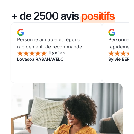
+ de 2500 avis
positifs
Personne aimable et répond
Personne a
rapidement. Je recommande.
rapidement
il y a 1 an
Lovasoa RASAHAVELO
Sylvie BER