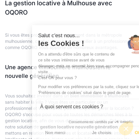
La gestion locative à Mulhouse avec
OQORO
Si vous êtes propriétaire d’un logement dans la métropole
Salut c'est nous...
mulhousienne, confier votre bien immobilier à un professionnel
les Cookies !
comme OQORO vous apporte de nombreux avantages.
On a attendu d'être sûrs que le contenu de
ce site vous intéresse avant de vous
déranger, mais on aimerait bien vous accompagner pendant votre
Une agence immobilière mulhousienne
visite...
nouvelle génération
C'est OK pour vous ?
Pour modifier vos préférences par la suite, cliquez sur le lien
'Préférences de cookies' situé dans le pied de page.
Vous souhaitez investir dans un
bien immobilier à Mulhouse
sans habiter la ville ? Vous êtes un particulier ou un
À quoi servent ces cookies ?
professionnel et vous n’avez pas le temps de gérer la location ?
OQORO s’occupe pour vous de toutes les démarches liées à la
gestion locative, afin de vous délester de ce poids. Grâce à
Consentements certifiés par
notre solution de
gestion locative nouvelle génération
, nous
Non merci
Je choisis
OK pour moi
mettons en relation propriétaires et locataires via une interface