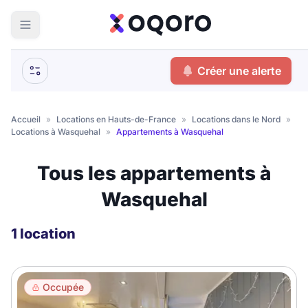
ma recherche
Créer une alerte
Votre
Fermer
recherche
Accueil
»
Locations en Hauts-de-France
»
Locations dans le Nord
»
Locations à Wasquehal
»
Appartements à Wasquehal
Que recherchez-vous ?
Tous les appartements à
Logement entier
Wasquehal
Colocation
Coliving
Résidence étudiante
1 location
Meublé ?
Occupée