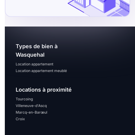
Sélectionner...
Équipements des parties
communes
Ascenseur
Gardien
Types de bien à
Wasquehal
Local à vélo
Location appartement
Location appartement meublé
Disponible à partir du
Locations à proximité
Tourcoing
Villeneuve-d'Ascq
Promotions
Marcq-en-Barœul
Croix
Mettre en avant les
promotions sur honoraires