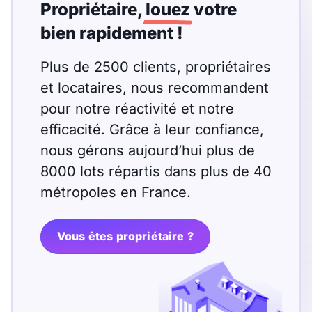
T13
T14
T15
Propriétaire,
louez
votre
bien rapidement !
T16
Plus de 2500 clients, propriétaires
Superficie
et locataires, nous recommandent
pour notre réactivité et notre
m2
efficacité. Grâce à leur confiance,
m2
nous gérons aujourd’hui plus de
8000 lots répartis dans plus de 40
Nombre de chambres
métropoles en France.
disponibles
chambres
Vous êtes propriétaire ?
disponibles
Espaces additionnels