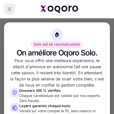
Solo
OQORO
🏠
Solo est en reconstruction
Trouvez
votre locataire
On améliore Oqoro Solo.
Pour vous offrir une meilleure expérience, le
idéal en quelques clics !
dépôt d'annonce en autonomie fait une pause
cette saison, il revient très bientôt. En attendant,
la façon la plus sereine de louer votre bien, c'est
Déposez une annonce et recevez des demandes de
de nous en confier la gestion complète.
réservation accompagnées de dossiers complets,
Dossiers 100 % vérifiés
validés par notre équipe d'experts !
Chaque candidature est validée par nos experts.
Zéro fraude.
Loyers garantis chaque mois
Déposer une annonce
Versés sur votre compte le 10, sans relance ni