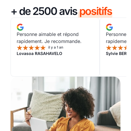
+ de 2500 avis
positifs
Personne aimable et répond
Personne a
rapidement. Je recommande.
rapidement
il y a 1 an
Lovasoa RASAHAVELO
Sylvie BER