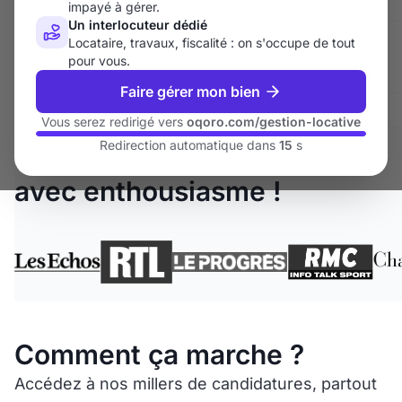
impayé à gérer.
Un interlocuteur dédié
Locataire, travaux, fiscalité : on s'occupe de tout
4.1
pour vous.
+2500 avis Google
Faire gérer mon bien
Vous serez redirigé vers
oqoro.com/gestion-locative
Redirection automatique dans
15
s
Ils nous recommandent… et
avec enthousiasme !
Comment ça marche ?
Accédez à nos millers de candidatures, partout