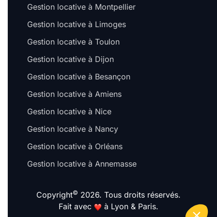
Gestion locative à Montpellier
Gestion locative à Limoges
Gestion locative à Toulon
Gestion locative à Dijon
Salut c'est nous...
Gestion locative à Besançon
les Cookies !
Gestion locative à Amiens
On a attendu d'être sûrs que le contenu de
ce site vous intéresse avant de vous
Gestion locative à Nice
déranger, mais on aimerait bien vous accompagner pendant votre
visite...
Gestion locative à Nancy
C'est OK pour vous ?
Gestion locative à Orléans
Pour modifier vos préférences par la suite, cliquez sur le lien
'Préférences de cookies' situé dans le pied de page.
Gestion locative à Annemasse
À quoi servent ces cookies ?
©
Copyright
2026. Tous droits réservés.
Fait avec
à Lyon & Paris.
Consentements certifiés par