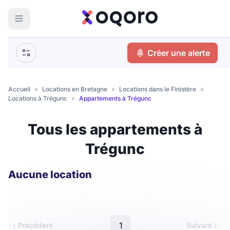
ma recherche
Créer une alerte
Votre
Fermer
recherche
Accueil
»
Locations en Bretagne
»
Locations dans le Finistère
»
Locations à Trégunc
»
Appartements à Trégunc
Que recherchez-vous ?
Tous les appartements à
Logement entier
Trégunc
Colocation
Coliving
Résidence étudiante
Aucune location
Meublé ?
1
‹ Précédent
Suivant ›