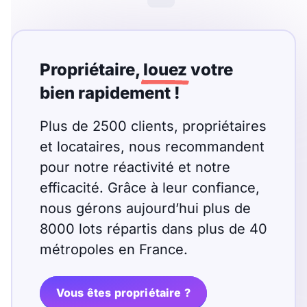
Meublé
Non meublé
Montant du loyer
Propriétaire,
louez
votre
€
bien rapidement !
€
Plus de 2500 clients, propriétaires
et locataires, nous recommandent
Nombre de pièces
pour notre réactivité et notre
Studio
efficacité. Grâce à leur confiance,
T1
T1 bis
nous gérons aujourd’hui plus de
T2
T3
T4
T5
8000 lots répartis dans plus de 40
T6
T7
T8
T9
métropoles en France.
T10
T11
T12
Vous êtes propriétaire ?