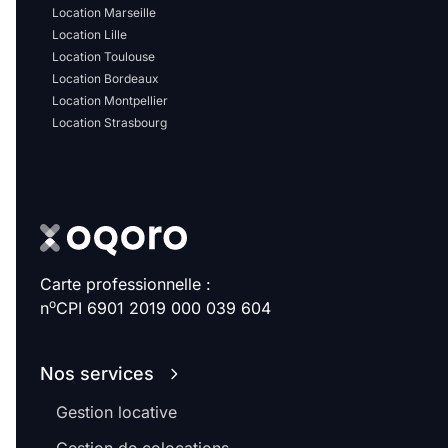
Sélectionner...
Location Marseille
Location Lille
Location Toulouse
Équipements des parties
Location Bordeaux
communes
Location Montpellier
Location Strasbourg
Ascenseur
Gardien
Local à vélo
Disponible à partir du
Carte professionnelle :
o
n
CPI 6901 2019 000 039 604
Promotions
Nos services
Gestion locative
Mettre en avant les
promotions sur honoraires