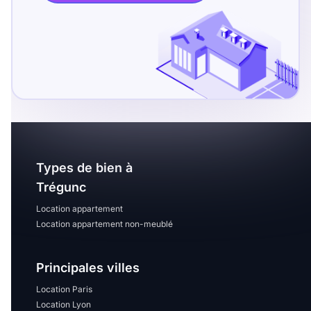
T13
T14
T15
T16
Superficie
m2
m2
Types de bien à
Nombre de chambres
Trégunc
disponibles
Location appartement
Location appartement non-meublé
chambres
disponibles
Principales villes
Espaces additionnels
Location Paris
Location Lyon