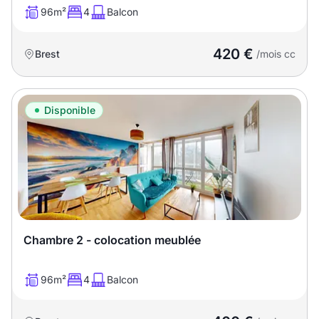
96m²
4
Balcon
420 €
Brest
/mois cc
Disponible
Chambre 2 - colocation meublée
96m²
4
Balcon