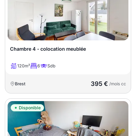
Chambre 4 - colocation meublée
120m²
6
Sdb
395 €
Brest
/mois cc
Disponible