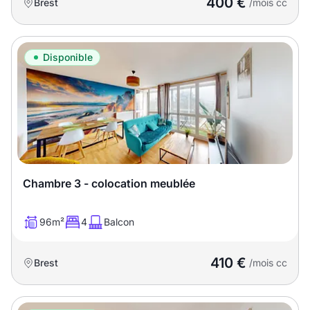
400 €
Brest
/mois cc
Disponible
Chambre 3 - colocation meublée
96m²
4
Balcon
410 €
Brest
/mois cc