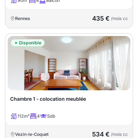
90m²
4
Balcon
435 €
Rennes
/mois cc
Disponible
Chambre 1 - colocation meublée
112m²
4
Sdb
534 €
Vezin-le-Coquet
/mois cc