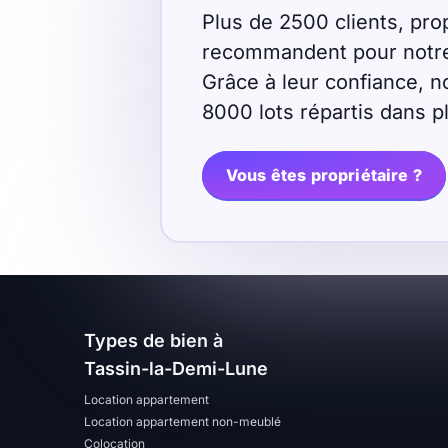
Plus de 2500 clients, prop
T13
T14
T15
recommandent pour notre r
T16
Grâce à leur confiance, n
8000 lots répartis dans 
Superficie
Vous êtes propriétaire ?
m2
m2
Nombre de chambres
disponibles
Types de bien à
chambres
Tassin-la-Demi-Lune
disponibles
Location appartement
Location appartement non-meublé
Espaces additionnels
Colocation