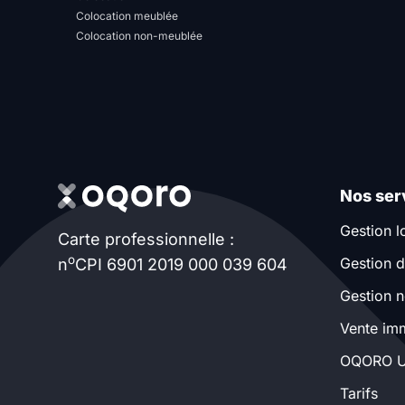
Colocation meublée
Sélectionner...
Colocation non-meublée
Équipements des parties
communes
Ascenseur
Gardien
Local à vélo
Nos ser
Gestion l
Carte professionnelle :
Disponible à partir du
o
Gestion d
n
CPI 6901 2019 000 039 604
Gestion n
Vente imm
Promotions
OQORO U
Tarifs
Mettre en avant les