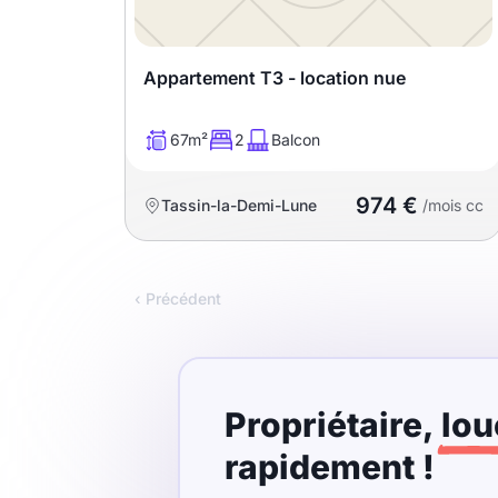
Meublé
Non meublé
Appartement T3 - location nue
Montant du loyer
67m²
2
Balcon
€
974 €
Tassin-la-Demi-Lune
€
/mois cc
Nombre de pièces
‹ Précédent
Studio
T1
T1 bis
T2
T3
T4
T5
Propriétaire,
lou
T6
T7
T8
T9
rapidement !
T10
T11
T12