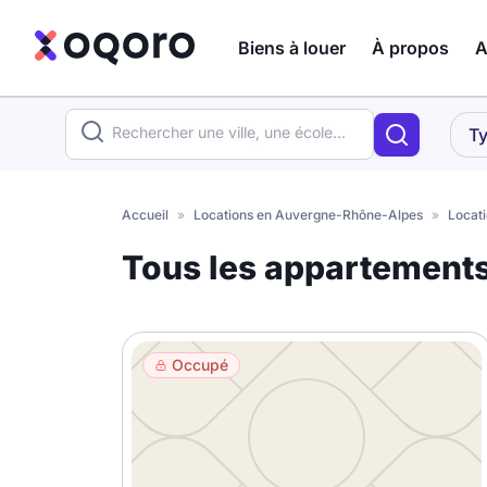
Biens à louer
À propos
A
ma recherche
Ty
Votre
Fermer
recherche
Accueil
»
Locations en Auvergne-Rhône-Alpes
»
Locati
Que recherchez-vous ?
Tous les appartement
Logement entier
Colocation
Coliving
Occupé
Résidence étudiante
Meublé ?