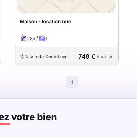
Maison - location nue
28m²
1
749 €
Tassin-la-Demi-Lune
/mois cc
1
ez
votre bien