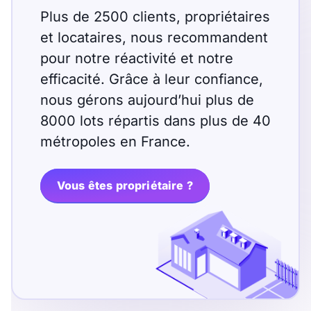
Sélectionner...
Plus de 2500 clients, propriétaires
et locataires, nous recommandent
Équipements des parties
pour notre réactivité et notre
communes
efficacité. Grâce à leur confiance,
nous gérons aujourd’hui plus de
Ascenseur
Gardien
8000 lots répartis dans plus de 40
Local à vélo
métropoles en France.
Disponible à partir du
Vous êtes propriétaire ?
Promotions
Mettre en avant les
promotions sur honoraires