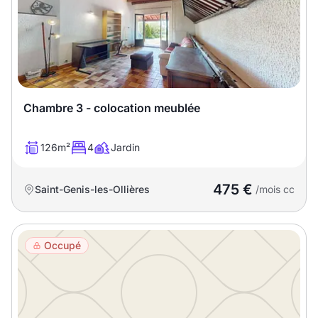
Meublé
Non meublé
Montant du loyer
€
Chambre 3 - colocation meublée
€
126m²
4
Jardin
Nombre de pièces
475 €
Saint-Genis-les-Ollières
/mois cc
Studio
T1
T1 bis
T2
T3
T4
T5
Occupé
T6
T7
T8
T9
T10
T11
T12