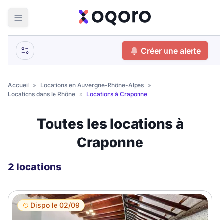
ma recherche
Créer une alerte
Votre
Fermer
recherche
Accueil
»
Locations en Auvergne-Rhône-Alpes
»
Locations dans le Rhône
»
Locations à Craponne
Que recherchez-vous ?
Toutes les locations à
Logement entier
Craponne
Colocation
Coliving
Résidence étudiante
2 locations
Meublé ?
Dispo le 02/09