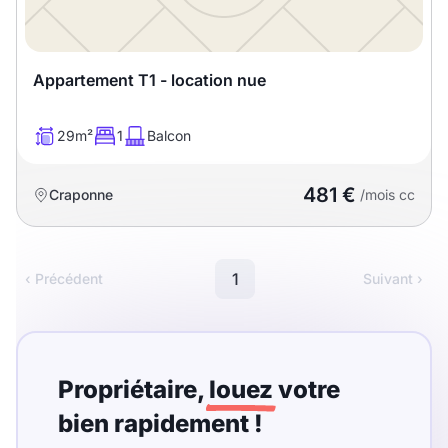
T13
T14
T15
T16
Appartement T1 - location nue
Superficie
29m²
1
Balcon
m2
481 €
Craponne
/mois cc
m2
Nombre de chambres
1
‹ Précédent
Suivant ›
disponibles
chambres
disponibles
Propriétaire,
louez
votre
Espaces additionnels
bien rapidement !