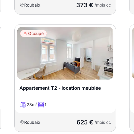
373 €
Roubaix
/mois cc
Occupé
Appartement T2 - location meublée
28m²
1
625 €
Roubaix
/mois cc