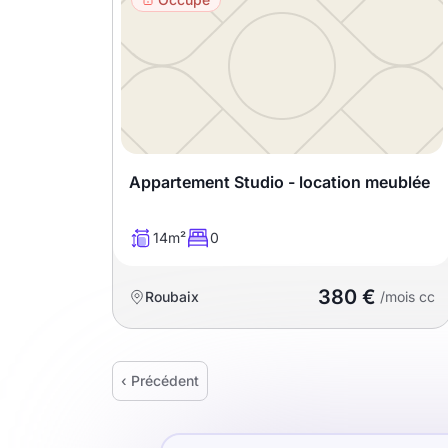
Appartement Studio - location meublée
14m²
0
380 €
Roubaix
/mois cc
‹ Précédent