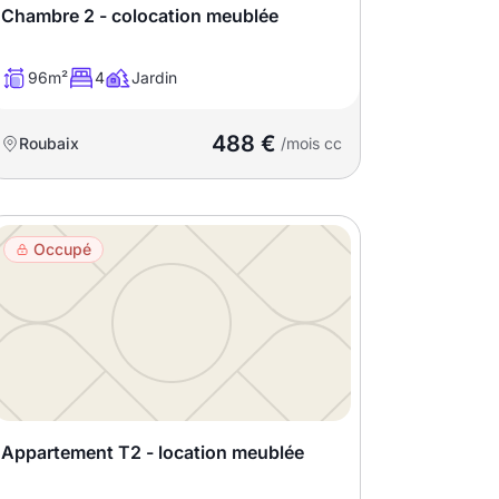
Chambre 2 - colocation meublée
96m²
4
Jardin
488 €
Roubaix
/mois cc
Occupé
Appartement T2 - location meublée