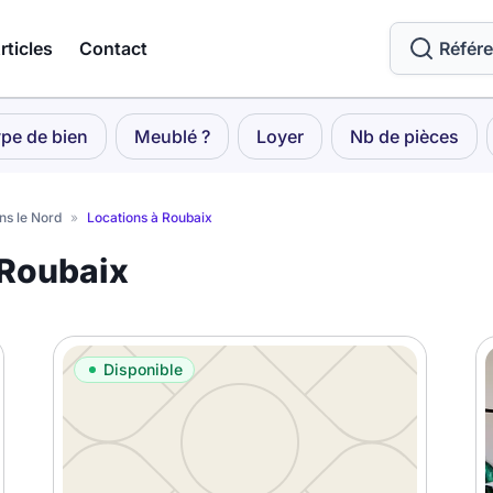
rticles
Contact
Référ
pe de bien
Meublé ?
Loyer
Nb de pièces
ns le Nord
»
Locations à Roubaix
 Roubaix
Disponible