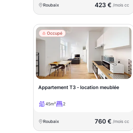
promotions sur honoraires
423 €
Roubaix
/mois cc
Occupé
Appartement T3 - location meublée
45m²
2
760 €
Roubaix
/mois cc