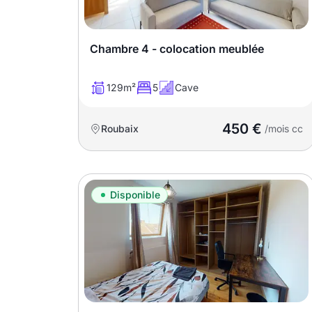
Meublé
Non meublé
Chambre 4 - colocation meublée
Montant du loyer
129m²
5
Cave
€
450 €
Roubaix
€
/mois cc
Nombre de pièces
Disponible
Studio
T1
T1 bis
T2
T3
T4
T5
T6
T7
T8
T9
T10
T11
T12