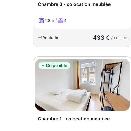
Chambre 3 - colocation meublée
T13
T14
T15
T16
100m²
4
433 €
Roubaix
/mois cc
Superficie
m2
Disponible
m2
Nombre de chambres
disponibles
chambres
disponibles
Chambre 1 - colocation meublée
Espaces additionnels