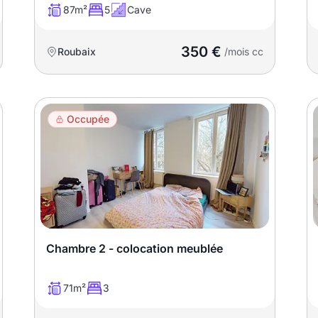
87m²
5
Cave
350 €
Roubaix
/mois cc
Occupée
Chambre 2 - colocation meublée
71m²
3