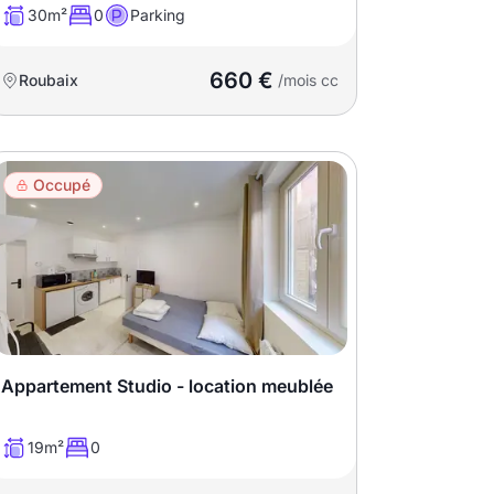
30m²
0
Parking
660 €
Roubaix
/mois cc
Occupé
Appartement Studio - location meublée
19m²
0