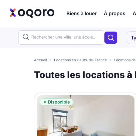
Biens à louer
À propos
A
ma recherche
Ty
Votre
Fermer
recherche
Accueil
»
Locations en Hauts-de-France
»
Locations da
Que recherchez-vous ?
Toutes les locations à
Logement entier
Colocation
Coliving
Disponible
Résidence étudiante
Meublé ?