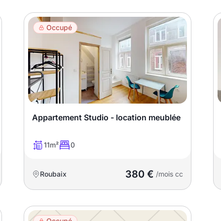
Occupé
Appartement Studio - location meublée
11m²
0
380 €
Roubaix
/mois cc
Occupé