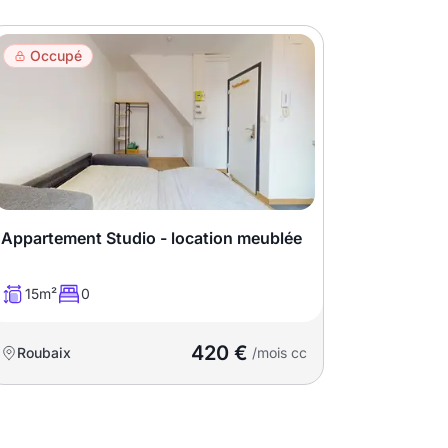
Occupé
Appartement Studio - location meublée
15m²
0
420 €
Roubaix
/mois cc