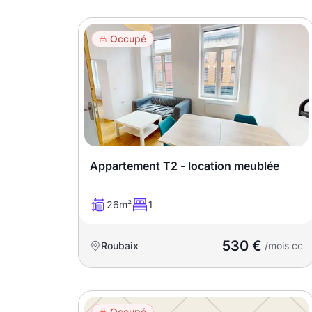
Occupé
Appartement T2 - location meublée
26m²
1
530 €
Roubaix
/mois cc
Occupé