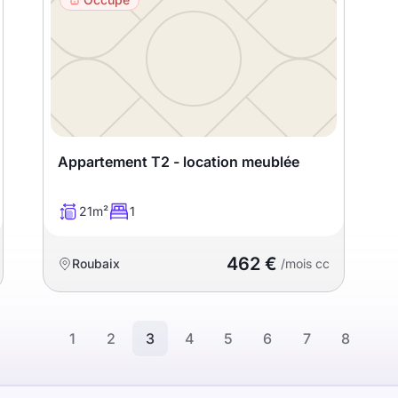
Appartement T2 - location meublée
21m²
1
462 €
Roubaix
/mois cc
1
2
3
4
5
6
7
8