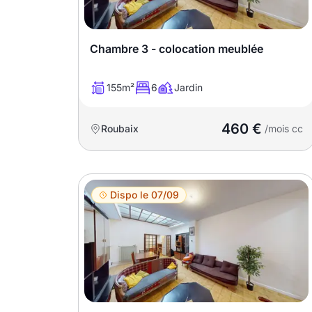
Meublé
Non meublé
Chambre 3 - colocation meublée
Montant du loyer
155m²
6
Jardin
€
460 €
Roubaix
€
/mois cc
Nombre de pièces
Dispo le 07/09
Studio
T1
T1 bis
T2
T3
T4
T5
T6
T7
T8
T9
T10
T11
T12