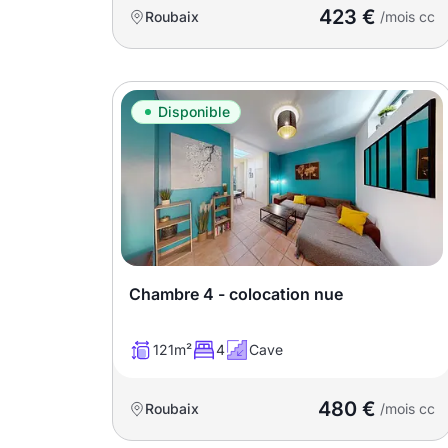
promotions sur honoraires
423 €
Roubaix
/mois cc
Disponible
Chambre 4 - colocation nue
121m²
4
Cave
480 €
Roubaix
/mois cc