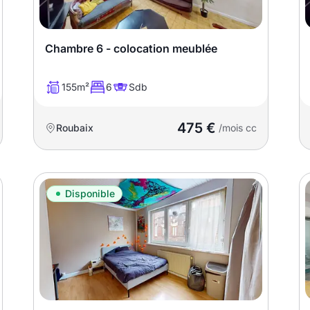
Chambre 6 - colocation meublée
155m²
6
Sdb
475 €
Roubaix
/mois cc
Disponible