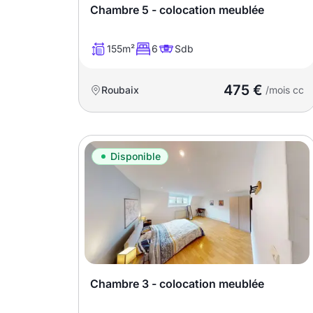
Chambre 5 - colocation meublée
T13
T14
T15
T16
155m²
6
Sdb
475 €
Roubaix
/mois cc
Superficie
m2
Disponible
m2
Nombre de chambres
disponibles
chambres
disponibles
Chambre 3 - colocation meublée
Espaces additionnels