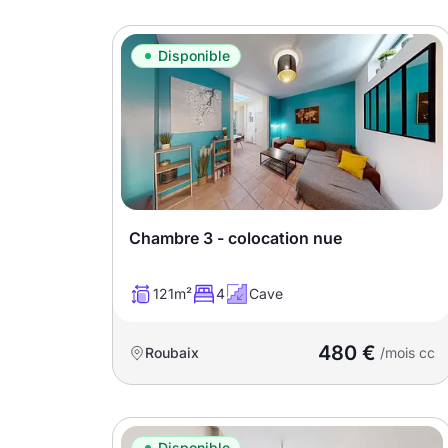
Disponible
Chambre 3 - colocation nue
121m²
4
Cave
480 €
Roubaix
/mois cc
Disponible