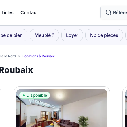
rticles
Contact
Référ
pe de bien
Meublé ?
Loyer
Nb de pièces
ns le Nord
»
Locations à Roubaix
 Roubaix
Disponible