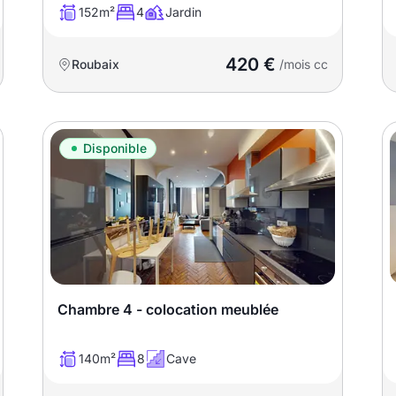
152m²
4
Jardin
420 €
Roubaix
/mois cc
Disponible
Chambre 4 - colocation meublée
140m²
8
Cave