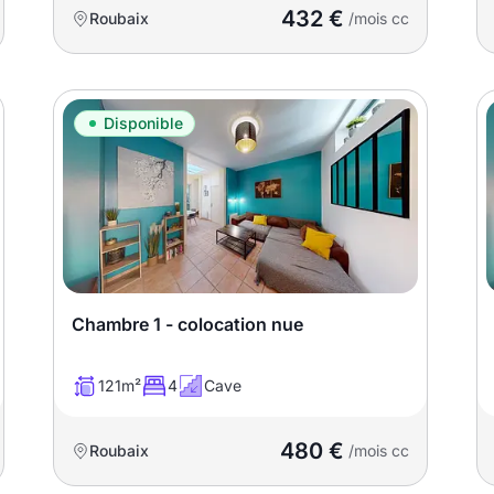
432 €
Roubaix
/mois cc
Disponible
Chambre 1 - colocation nue
121m²
4
Cave
480 €
Roubaix
/mois cc