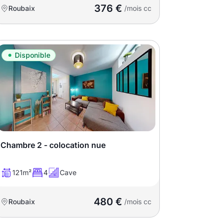
376 €
Roubaix
/mois cc
Disponible
Chambre 2 - colocation nue
121m²
4
Cave
480 €
Roubaix
/mois cc