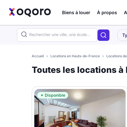
Biens à louer
À propos
A
ma recherche
Ty
Votre
Fermer
recherche
Accueil
»
Locations en Hauts-de-France
»
Locations da
Que recherchez-vous ?
Toutes les locations à
Logement entier
Colocation
Coliving
Disponible
Résidence étudiante
Meublé ?