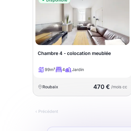
Chambre 4 - colocation meublée
99m²
4
Jardin
470 €
Roubaix
/mois cc
‹ Précédent