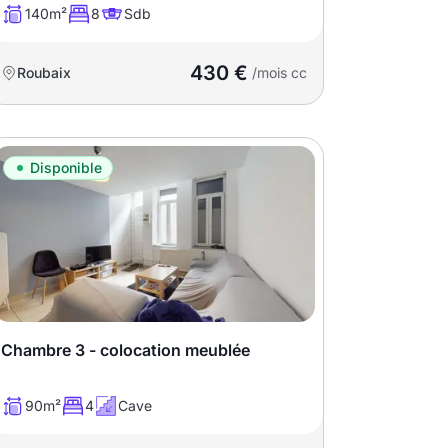
140m²
8
Sdb
430 €
Roubaix
/mois cc
Disponible
Chambre 3 - colocation meublée
90m²
4
Cave