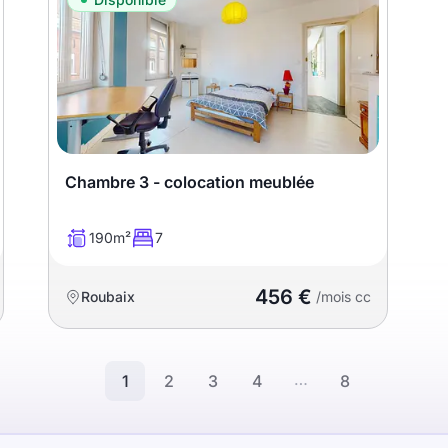
Chambre 3 - colocation meublée
190m²
7
456 €
Roubaix
/mois cc
…
1
2
3
4
8