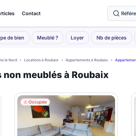
rticles
Contact
Référ
pe de bien
Meublé ?
Loyer
Nb de pièces
ns le Nord
»
Locations à Roubaix
»
Appartements à Roubaix
»
Appartemen
s non meublés à Roubaix
Occupée