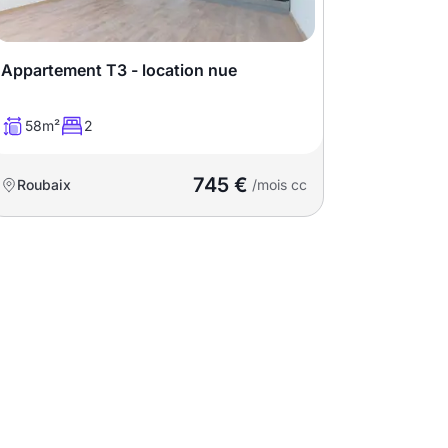
Appartement T3 - location nue
58m²
2
745 €
Roubaix
/mois cc