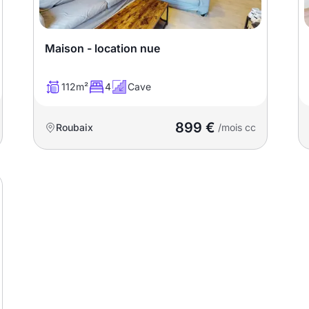
Maison - location nue
112m²
4
Cave
899 €
Roubaix
/mois cc