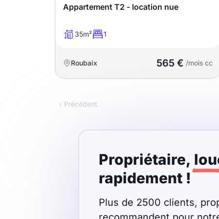
Appartement T2 - location nue
T13
T14
T15
T16
35m²
1
565 €
Roubaix
/mois cc
Superficie
m2
‹ Précédent
m2
Nombre de chambres
disponibles
Propriétaire,
lou
rapidement !
chambres
disponibles
Plus de 2500 clients, prop
Espaces additionnels
recommandent pour notre r