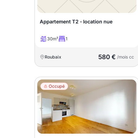
Meublé
Non meublé
Appartement T2 - location nue
Montant du loyer
30m²
1
€
580 €
Roubaix
€
/mois cc
Nombre de pièces
Occupé
Studio
T1
T1 bis
T2
T3
T4
T5
T6
T7
T8
T9
T10
T11
T12