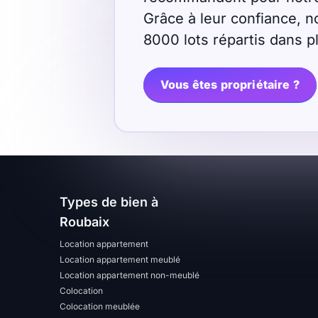
Grâce à leur confiance, n
Sélectionner...
8000 lots répartis dans 
Équipements des parties
Vous êtes propriétaire ?
communes
Ascenseur
Gardien
Local à vélo
Disponible à partir du
Types de bien à
Roubaix
Location appartement
Location appartement meublé
Location appartement non-meublé
Promotions
Colocation
Colocation meublée
Mettre en avant les