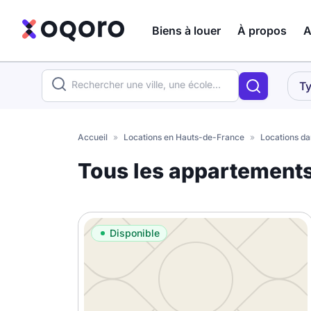
Biens à louer
À propos
A
ma recherche
Ty
Votre
Fermer
recherche
Accueil
»
Locations en Hauts-de-France
»
Locations da
Que recherchez-vous ?
Tous les appartement
Logement entier
Colocation
Coliving
Disponible
Résidence étudiante
Meublé ?