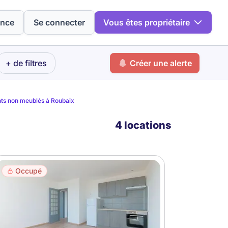
ence
Se connecter
Vous êtes propriétaire
+ de filtres
Créer une alerte
ts non meublés à Roubaix
4 locations
Occupé