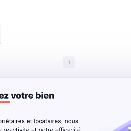
1
ez
votre bien
riétaires et locataires, nous
éactivité et notre efficacité.