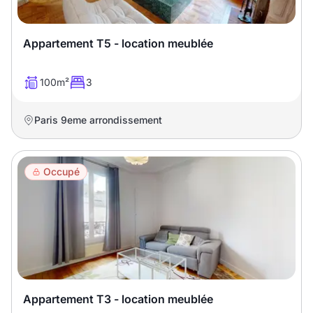
Sélectionner...
Appartement T5 - location meublée
Équipements des parties
communes
100m²
3
Ascenseur
Gardien
Paris 9eme arrondissement
Local à vélo
Occupé
Disponible à partir du
Promotions
Mettre en avant les
Appartement T3 - location meublée
promotions sur honoraires