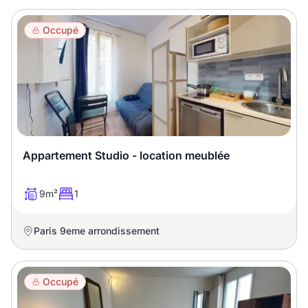
Meublé
Non meublé
Occupé
Montant du loyer
€
€
Nombre de pièces
Appartement Studio - location meublée
Studio
T1
T1 bis
9m²
1
T2
T3
T4
T5
Paris 9eme arrondissement
T6
T7
T8
T9
T10
T11
T12
Occupé