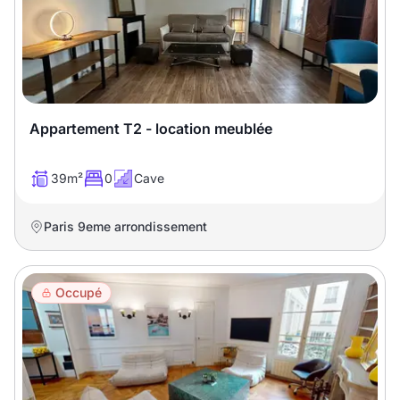
T13
T14
T15
T16
Superficie
Appartement T2 - location meublée
m2
39m²
0
Cave
m2
Paris 9eme arrondissement
Nombre de chambres
disponibles
Occupé
chambres
disponibles
Espaces additionnels