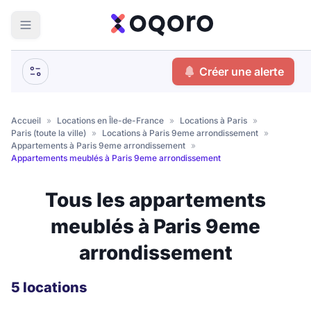
ma recherche
Créer une alerte
Votre
Fermer
recherche
Accueil
»
Locations en Île-de-France
»
Locations à Paris
»
Paris (toute la ville)
»
Locations à Paris 9eme arrondissement
»
Que recherchez-vous ?
Appartements à Paris 9eme arrondissement
»
Appartements meublés à Paris 9eme arrondissement
Logement entier
Tous les appartements
Colocation
Coliving
meublés à Paris 9eme
Résidence étudiante
arrondissement
Meublé ?
5 locations