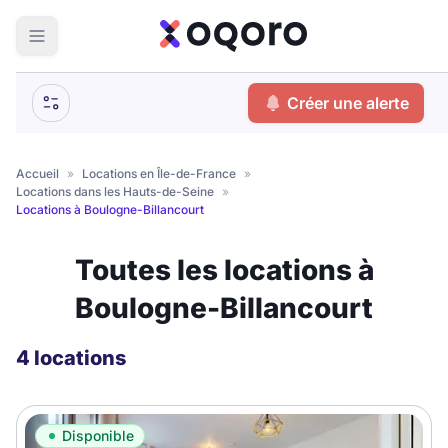
ma recherche
Créer une alerte
Votre
Fermer
recherche
Accueil
»
Locations en Île-de-France
»
Locations dans les Hauts-de-Seine
»
Que recherchez-vous ?
Locations à Boulogne-Billancourt
Logement entier
Toutes les locations à
Colocation
Coliving
Boulogne-Billancourt
Résidence étudiante
4 locations
Meublé ?
Disponible