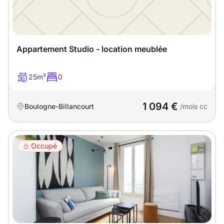
T13
T14
T15
T16
Appartement Studio - location meublée
Superficie
25m²
0
m2
m2
1 094 €
Boulogne-Billancourt
/mois cc
Nombre de chambres
disponibles
Occupé
chambres
disponibles
Espaces additionnels