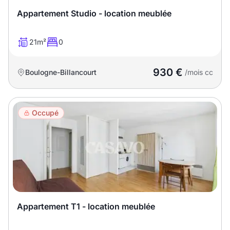
Sélectionner...
Appartement Studio - location meublée
Équipements des parties
21m²
0
communes
930 €
Boulogne-Billancourt
/mois cc
Ascenseur
Gardien
Local à vélo
Occupé
Disponible à partir du
Promotions
Appartement T1 - location meublée
Mettre en avant les
promotions sur honoraires