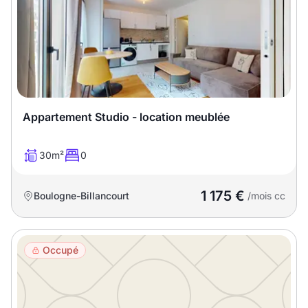
Meublé
Non meublé
Montant du loyer
€
€
Appartement Studio - location meublée
Nombre de pièces
30m²
0
Studio
T1
T1 bis
1 175 €
Boulogne-Billancourt
/mois cc
T2
T3
T4
T5
T6
T7
T8
T9
Occupé
T10
T11
T12