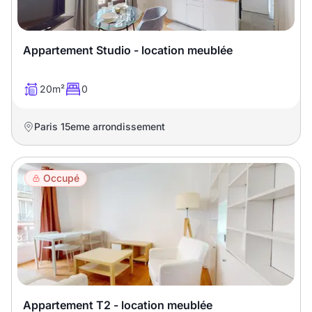
Sélectionner...
Équipements des parties
Appartement Studio - location meublée
communes
20m²
0
Ascenseur
Gardien
Paris 15eme arrondissement
Local à vélo
Occupé
Disponible à partir du
Promotions
Mettre en avant les
promotions sur honoraires
Appartement T2 - location meublée