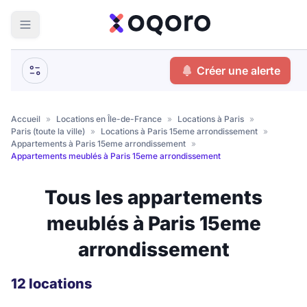
ma recherche
Créer une alerte
Votre
Fermer
recherche
Accueil
»
Locations en Île-de-France
»
Locations à Paris
»
Paris (toute la ville)
»
Locations à Paris 15eme arrondissement
»
Que recherchez-vous ?
Appartements à Paris 15eme arrondissement
»
Appartements meublés à Paris 15eme arrondissement
Logement entier
Tous les appartements
Colocation
Coliving
meublés à Paris 15eme
Résidence étudiante
arrondissement
Meublé ?
12 locations