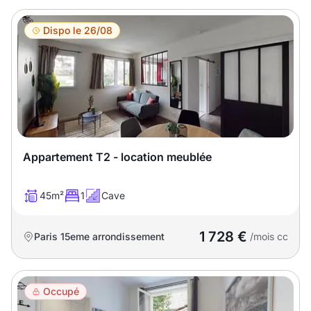
Meublé
Non meublé
Dispo le 26/08
Montant du loyer
€
€
Nombre de pièces
Appartement T2 - location meublée
Studio
T1
T1 bis
45m²
1
Cave
T2
T3
T4
T5
1 728 €
Paris 15eme arrondissement
/mois cc
T6
T7
T8
T9
T10
T11
T12
Occupé