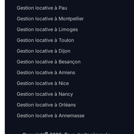
Gestion locative à Pau
Gestion locative à Montpellier
Gestion locative à Limoges
Gestion locative à Toulon
Gestion locative à Dijon
Salut c'est nous...
Gestion locative à Besançon
les Cookies !
Gestion locative à Amiens
On a attendu d'être sûrs que le contenu de
ce site vous intéresse avant de vous
Gestion locative à Nice
déranger, mais on aimerait bien vous accompagner pendant votre
visite...
Gestion locative à Nancy
C'est OK pour vous ?
Gestion locative à Orléans
Pour modifier vos préférences par la suite, cliquez sur le lien
'Préférences de cookies' situé dans le pied de page.
Gestion locative à Annemasse
À quoi servent ces cookies ?
©