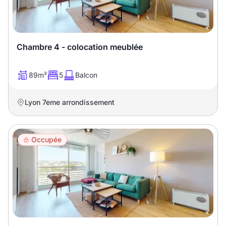
Chambre 4 - colocation meublée
89m²
5
Balcon
Lyon 7eme arrondissement
Occupée