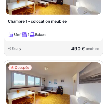
Chambre 1 - colocation meublée
81m²
4
Balcon
490 €
Écully
/mois cc
Occupée