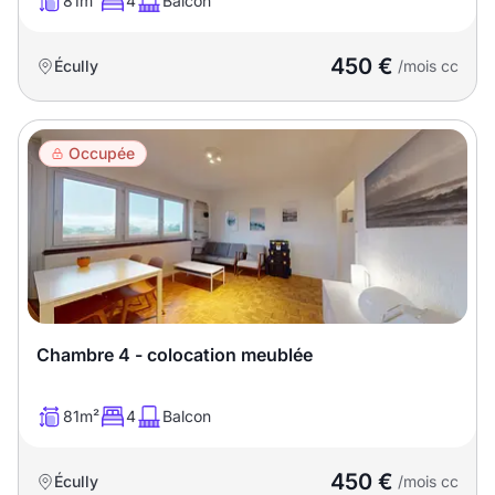
81m²
4
Balcon
450 €
Écully
/mois cc
Occupée
Chambre 4 - colocation meublée
81m²
4
Balcon
450 €
Écully
/mois cc