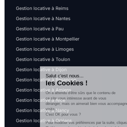
Gestion locative à Reims
Gestion locative à Nantes
Gestion locative à Pau
Gestion locative à Montpellier
Gestion locative à Limoges
Gestion locative à Toulon
Gestion locative à Dijon
Salut c'est nous...
Gestion locative à Besançon
les Cookies !
Gestion locative à Amiens
On a attendu d'être sûrs que le contenu de
ce site vous intéresse avant de vous
Gestion locative à Nice
déranger, mais on aimerait bien vous accompagner pendant votre
visite...
Gestion locative à Nancy
C'est OK pour vous ?
Gestion locative à Orléans
Pour modifier vos préférences par la suite, cliquez sur le lien