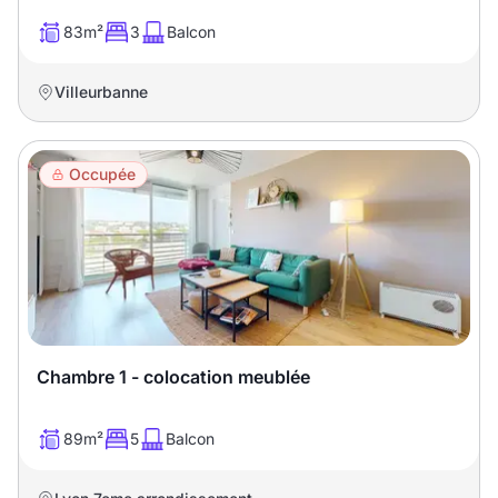
83m²
3
Balcon
Villeurbanne
Occupée
Chambre 1 - colocation meublée
89m²
5
Balcon