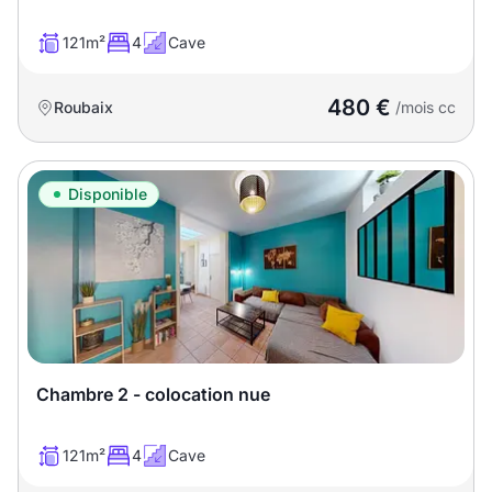
121m²
4
Cave
480 €
Roubaix
/mois cc
Disponible
Chambre 2 - colocation nue
121m²
4
Cave