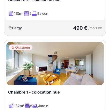
110m²
5
Balcon
490 €
Cergy
/mois cc
Occupée
Chambre 1 - colocation nue
182m²
5
Jardin