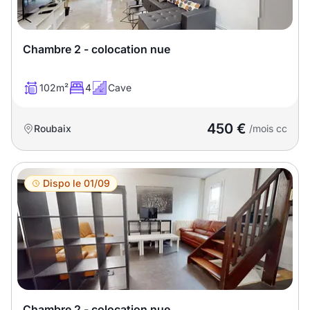
Chambre 2 - colocation nue
102m²
4
Cave
450 €
Roubaix
/mois cc
Dispo le 01/09
Chambre 2 - colocation nue