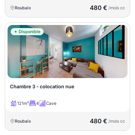
480 €
Roubaix
/mois cc
Disponible
Chambre 3 - colocation nue
121m²
4
Cave
480 €
Roubaix
/mois cc