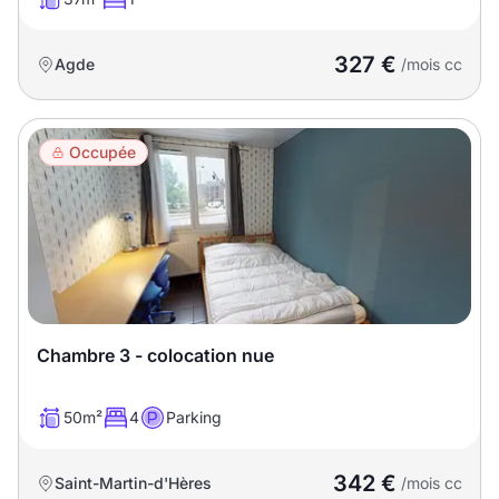
327 €
Agde
/mois cc
Occupée
Chambre 3 - colocation nue
50m²
4
Parking
342 €
Saint-Martin-d'Hères
/mois cc