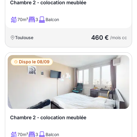
Sélectionner...
Chambre 2 - colocation meublée
70m²
3
Balcon
Équipements des parties
communes
460 €
Toulouse
/mois cc
Ascenseur
Gardien
Local à vélo
Dispo le 08/09
Disponible à partir du
Promotions
Chambre 2 - colocation meublée
Mettre en avant les
promotions sur honoraires
70m²
3
Balcon