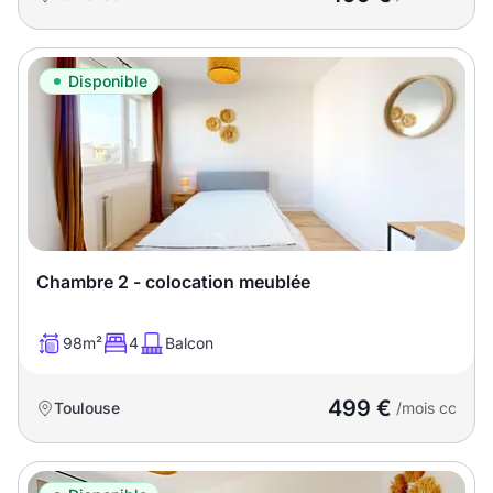
Disponible
Chambre 2 - colocation meublée
98m²
4
Balcon
499 €
Toulouse
/mois cc