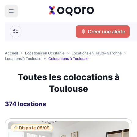
ma recherche
Créer une alerte
Votre
Fermer
recherche
Accueil
»
Locations en Occitanie
»
Locations en Haute-Garonne
»
Locations à Toulouse
»
Colocations à Toulouse
Que recherchez-vous ?
Toutes les colocations à
Logement entier
Toulouse
Colocation
Coliving
Résidence étudiante
374 locations
Meublé ?
Dispo le 08/09