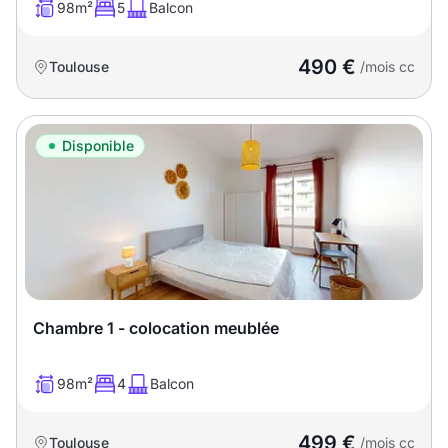
98m²
5
Balcon
490 €
Toulouse
/mois cc
Disponible
Chambre 1 - colocation meublée
98m²
4
Balcon
499 €
Toulouse
/mois cc