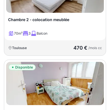
T13
T14
T15
T16
Chambre 2 - colocation meublée
Superficie
70m²
3
Balcon
m2
470 €
Toulouse
/mois cc
m2
Nombre de chambres
Disponible
disponibles
chambres
disponibles
Espaces additionnels