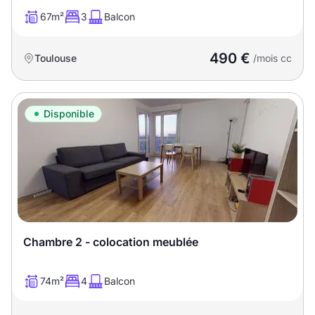
67m²
3
Balcon
490 €
Toulouse
/mois cc
Disponible
Chambre 2 - colocation meublée
74m²
4
Balcon