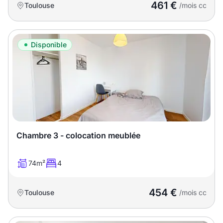
461 €
Toulouse
/mois cc
Disponible
Chambre 3 - colocation meublée
74m²
4
454 €
Toulouse
/mois cc