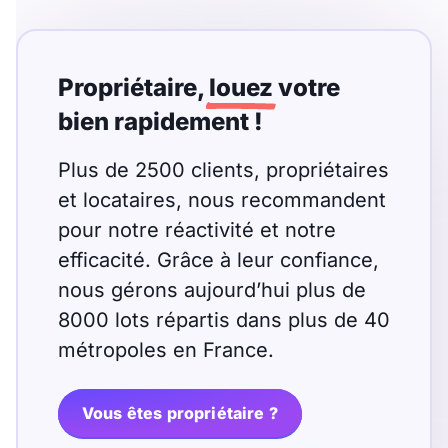
T13
T14
T15
T16
Propriétaire,
louez
votre
Superficie
bien rapidement !
m2
Plus de 2500 clients, propriétaires
et locataires, nous recommandent
m2
pour notre réactivité et notre
efficacité. Grâce à leur confiance,
Nombre de chambres
nous gérons aujourd’hui plus de
disponibles
8000 lots répartis dans plus de 40
chambres
métropoles en France.
disponibles
Espaces additionnels
Vous êtes propriétaire ?