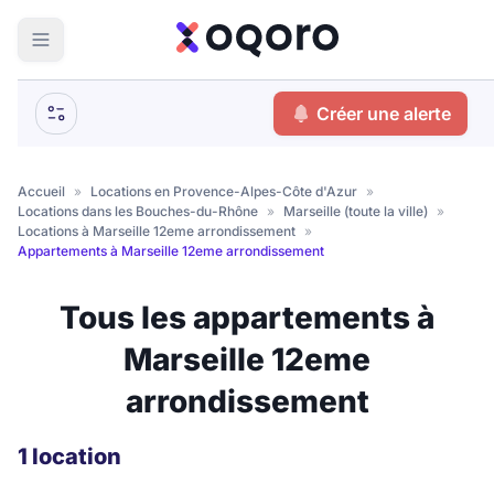
ma recherche
Créer une alerte
Votre
Fermer
recherche
Accueil
»
Locations en Provence-Alpes-Côte d'Azur
»
Locations dans les Bouches-du-Rhône
»
Marseille (toute la ville)
»
Que recherchez-vous ?
Locations à Marseille 12eme arrondissement
»
Appartements à Marseille 12eme arrondissement
Logement entier
Tous les appartements à
Colocation
Coliving
Marseille 12eme
Résidence étudiante
arrondissement
Meublé ?
1 location