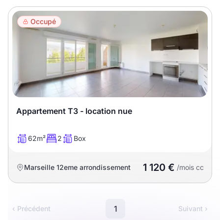
Meublé
Non meublé
Occupé
Montant du loyer
€
€
Nombre de pièces
Appartement T3 - location nue
Studio
T1
T1 bis
62m²
2
Box
T2
T3
T4
T5
1 120 €
Marseille 12eme arrondissement
/mois cc
T6
T7
T8
T9
T10
T11
T12
1
‹ Précédent
Suivant ›