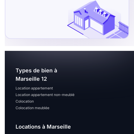
Sélectionner...
Équipements des parties
communes
Ascenseur
Gardien
Local à vélo
Types de bien à
Disponible à partir du
Marseille 12
Location appartement
Location appartement non-meublé
Colocation
Colocation meublée
Promotions
Mettre en avant les
Locations à Marseille
promotions sur honoraires