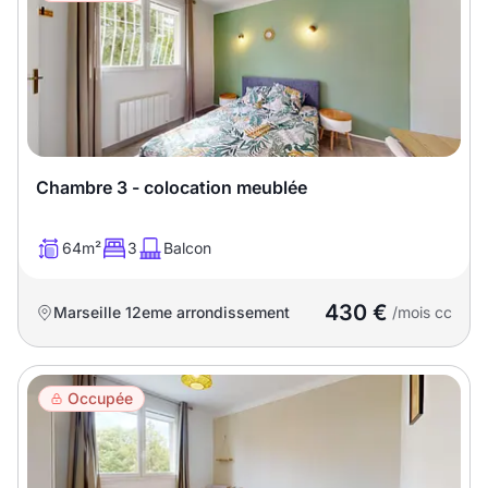
T13
T14
T15
T16
Superficie
m2
Chambre 3 - colocation meublée
m2
64m²
3
Balcon
Nombre de chambres
430 €
Marseille 12eme arrondissement
/mois cc
disponibles
chambres
disponibles
Occupée
Espaces additionnels