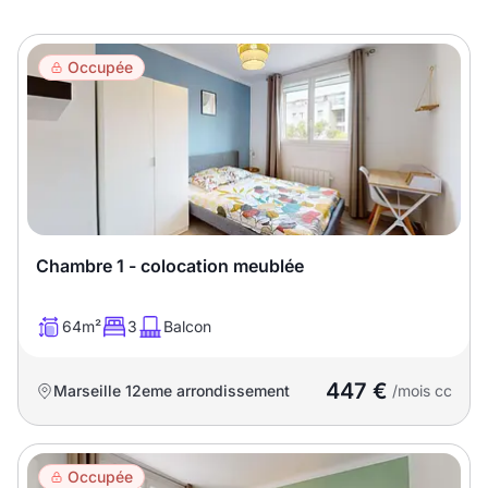
Meublé
Non meublé
Occupée
Montant du loyer
€
€
Nombre de pièces
Chambre 1 - colocation meublée
Studio
T1
T1 bis
64m²
3
Balcon
T2
T3
T4
T5
447 €
T6
Marseille 12eme arrondissement
T7
T8
T9
/mois cc
T10
T11
T12
Occupée