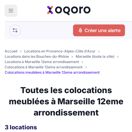
ma recherche
Créer une alerte
Votre
Fermer
recherche
Accueil
»
Locations en Provence-Alpes-Côte d'Azur
»
Locations dans les Bouches-du-Rhône
»
Marseille (toute la ville)
»
Que recherchez-vous ?
Locations à Marseille 12eme arrondissement
»
Colocations à Marseille 12eme arrondissement
»
Colocations meublées à Marseille 12eme arrondissement
Logement entier
Colocation
Coliving
Toutes les colocations
Résidence étudiante
meublées à Marseille 12eme
arrondissement
Meublé ?
3 locations