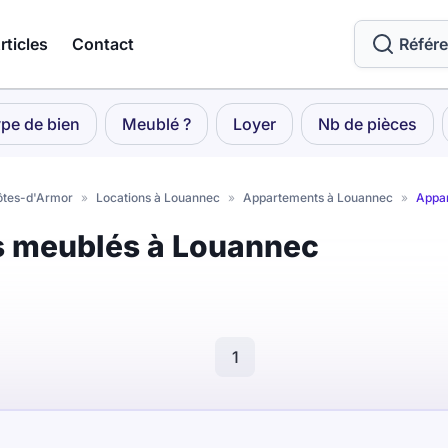
rticles
Contact
Référ
pe de bien
Meublé ?
Loyer
Nb de pièces
Côtes-d'Armor
»
Locations à Louannec
»
Appartements à Louannec
»
Appa
s meublés à Louannec
1