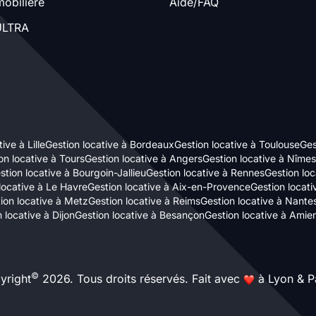
obilière
Aide/FAQ
LTRA
ive à Lille
Gestion locative à Bordeaux
Gestion locative à Toulouse
Ges
on locative à Tours
Gestion locative à Angers
Gestion locative à Nîmes
stion locative à Bourgoin-Jallieu
Gestion locative à Rennes
Gestion loc
locative à Le Havre
Gestion locative à Aix-en-Provence
Gestion locat
ion locative à Metz
Gestion locative à Reims
Gestion locative à Nante
 locative à Dijon
Gestion locative à Besançon
Gestion locative à Amie
©
yright
2026. Tous droits réservés. Fait avec
à Lyon & Pa