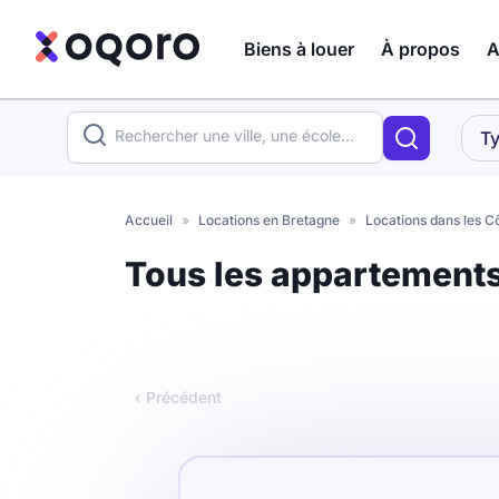
Biens à louer
À propos
A
ma recherche
Ty
Votre
Fermer
recherche
Accueil
»
Locations en Bretagne
»
Locations dans les 
Que recherchez-vous ?
Tous les appartement
Logement entier
Colocation
Coliving
‹ Précédent
Résidence étudiante
Meublé ?