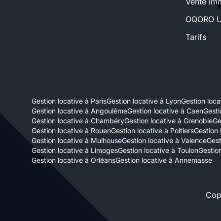
Vente imm
Sélectionner...
OQORO U
Tarifs
Équipements des parties
communes
Ascenseur
Gardien
Gestion locative à Paris
Gestion locative à Lyon
Gestion locat
Local à vélo
Gestion locative à Angoulême
Gestion locative à Caen
Gesti
Gestion locative à Chambéry
Gestion locative à Grenoble
Ge
Gestion locative à Rouen
Gestion locative à Poitiers
Gestion 
Disponible à partir du
Gestion locative à Mulhouse
Gestion locative à Valence
Gest
Gestion locative à Limoges
Gestion locative à Toulon
Gestion
Gestion locative à Orléans
Gestion locative à Annemasse
Cop
Promotions
Mettre en avant les