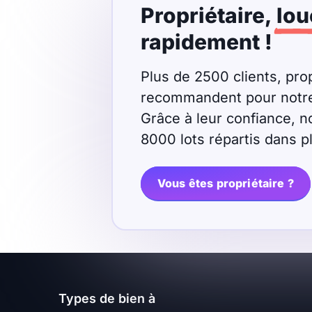
Propriétaire,
lou
Meublé
Non meublé
rapidement !
Montant du loyer
Plus de 2500 clients, prop
recommandent pour notre r
€
Grâce à leur confiance, n
€
8000 lots répartis dans 
Nombre de pièces
Vous êtes propriétaire ?
Studio
T1
T1 bis
T2
T3
T4
T5
T6
T7
T8
T9
Types de bien à
T10
T11
T12