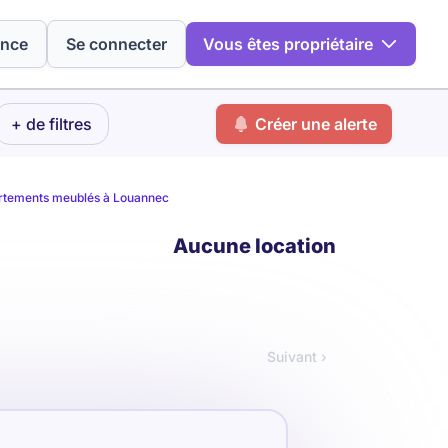
ence
Se connecter
Vous êtes propriétaire
+ de filtres
Créer une alerte
rtements meublés à Louannec
Aucune location
Suivant ›