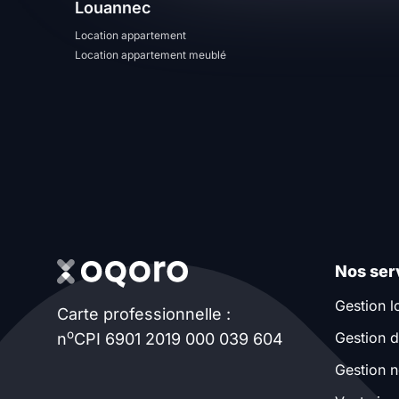
Louannec
T13
T14
T15
Location appartement
Location appartement meublé
T16
Superficie
m2
m2
Nombre de chambres
Nos ser
disponibles
Gestion l
Carte professionnelle :
chambres
o
Gestion d
n
CPI 6901 2019 000 039 604
disponibles
Gestion n
Espaces additionnels