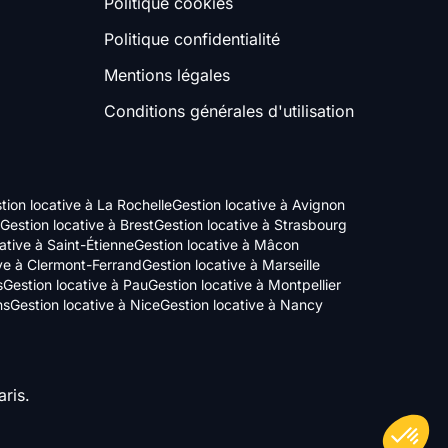
Politique cookies
Politique confidentialité
Mentions légales
Conditions générales d'utilisation
tion locative à La Rochelle
Gestion locative à Avignon
Gestion locative à Brest
Gestion locative à Strasbourg
ative à Saint-Étienne
Gestion locative à Mâcon
ive à Clermont-Ferrand
Gestion locative à Marseille
s
Gestion locative à Pau
Gestion locative à Montpellier
ns
Gestion locative à Nice
Gestion locative à Nancy
ris.
Axeptio consent
Plateforme de Gestion du Consentement : Personnalisez vos Options
Notre plateforme vous permet d'adapter et de gérer vos paramètres de