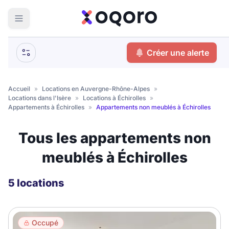
ma recherche
Créer une alerte
Votre
Fermer
recherche
Accueil
»
Locations en Auvergne-Rhône-Alpes
»
Locations dans l'Isère
»
Locations à Échirolles
»
Que recherchez-vous ?
Appartements à Échirolles
»
Appartements non meublés à Échirolles
Logement entier
Tous les appartements non
Colocation
Coliving
meublés à Échirolles
Résidence étudiante
5 locations
Meublé ?
Occupé