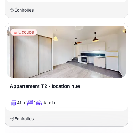
Échirolles
Occupé
Appartement T2 - location nue
41m²
1
Jardin
Échirolles