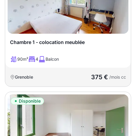
Chambre 1 - colocation meublée
90m²
4
Balcon
375 €
Grenoble
/mois cc
Disponible