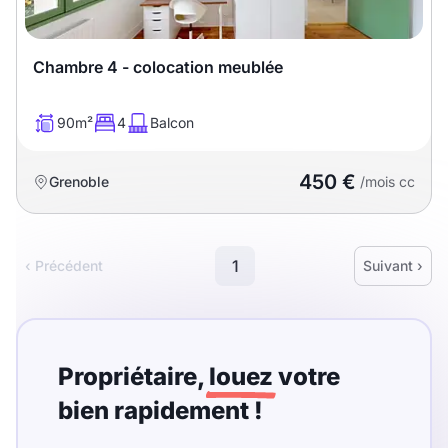
Chambre 4 - colocation meublée
90m²
4
Balcon
450 €
Grenoble
/mois cc
1
‹ Précédent
Suivant ›
Propriétaire,
louez
votre
bien rapidement !