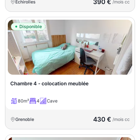
390 €
Échirolles
/mois cc
Disponible
Chambre 4 - colocation meublée
80m²
4
Cave
430 €
Grenoble
/mois cc