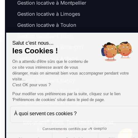
Gestion locative à Montpellier
Gestion locative à Limoges
Gestion locative à Toulon
Gestion locative à Dijon
Salut c'est nous...
Gestion locative à Besançon
les Cookies !
Gestion locative à Amiens
On a attendu d'être sûrs que le contenu de
ce site vous intéresse avant de vous
Gestion locative à Nice
déranger, mais on aimerait bien vous accompagner pendant votre
visite...
Gestion locative à Nancy
C'est OK pour vous ?
Gestion locative à Orléans
Pour modifier vos préférences par la suite, cliquez sur le lien
'Préférences de cookies' situé dans le pied de page.
Gestion locative à Annemasse
À quoi servent ces cookies ?
©
Copyright
2026. Tous droits réservés.
Fait avec
à Lyon & Paris.
Consentements certifiés par