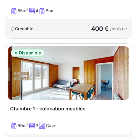
65m²
4
Box
400 €
Grenoble
/mois cc
Disponible
Chambre 1 - colocation meublée
60m²
3
Cave