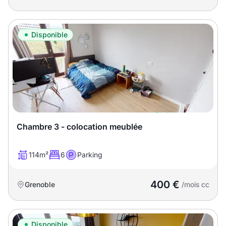
Disponible
Chambre 3 - colocation meublée
114m²
6
Parking
400 €
Grenoble
/mois cc
Disponible