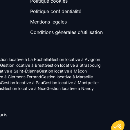
Politique cookies
Politique confidentialité
Mentions légales
Conditions générales d'utilisation
tion locative à La Rochelle
Gestion locative à Avignon
Gestion locative à Brest
Gestion locative à Strasbourg
ative à Saint-Étienne
Gestion locative à Mâcon
ive à Clermont-Ferrand
Gestion locative à Marseille
s
Gestion locative à Pau
Gestion locative à Montpellier
ns
Gestion locative à Nice
Gestion locative à Nancy
ris.
Axeptio consent
Plateforme de Gestion du Consentement : Personnalisez vos Options
Notre plateforme vous permet d'adapter et de gérer vos paramètres de