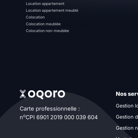
Location appartement
T13
T14
T15
Location appartement meublé
Colocation
T16
Colocation meublée
Colocation non-meublée
Superficie
m2
m2
Nombre de chambres
Nos ser
disponibles
Gestion l
Carte professionnelle :
chambres
o
Gestion d
n
CPI 6901 2019 000 039 604
disponibles
Gestion n
Espaces additionnels