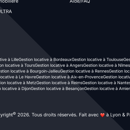
obilière
Aide/FAQ
LTRA
ive à Lille
Gestion locative à Bordeaux
Gestion locative à Toulouse
Ges
on locative à Tours
Gestion locative à Angers
Gestion locative à Nîmes
stion locative à Bourgoin-Jallieu
Gestion locative à Rennes
Gestion loc
locative à Le Havre
Gestion locative à Aix-en-Provence
Gestion locat
ion locative à Metz
Gestion locative à Reims
Gestion locative à Nante
 locative à Dijon
Gestion locative à Besançon
Gestion locative à Amie
©
yright
2026. Tous droits réservés. Fait avec
à Lyon & Pa