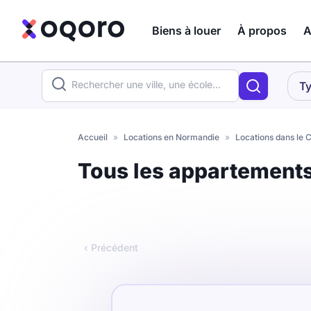
Biens à louer
À propos
A
ma recherche
Ty
Votre
Fermer
recherche
Accueil
»
Locations en Normandie
»
Locations dans le 
Que recherchez-vous ?
Tous les appartement
Logement entier
Colocation
Coliving
‹ Précédent
Résidence étudiante
Meublé ?