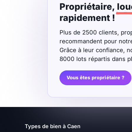
Propriétaire,
lou
Meublé
Non meublé
rapidement !
Montant du loyer
Plus de 2500 clients, prop
recommandent pour notre r
€
Grâce à leur confiance, n
€
8000 lots répartis dans 
Nombre de pièces
Vous êtes propriétaire ?
Studio
T1
T1 bis
T2
T3
T4
T5
T6
T7
T8
T9
Types de bien à Caen
T10
T11
T12