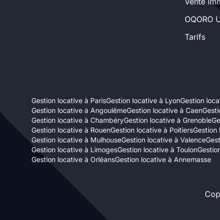
Vente imm
Sélectionner...
OQORO U
Tarifs
Équipements des parties
communes
Ascenseur
Gardien
Gestion locative à Paris
Gestion locative à Lyon
Gestion locat
Local à vélo
Gestion locative à Angoulême
Gestion locative à Caen
Gesti
Gestion locative à Chambéry
Gestion locative à Grenoble
Ge
Gestion locative à Rouen
Gestion locative à Poitiers
Gestion 
Disponible à partir du
Gestion locative à Mulhouse
Gestion locative à Valence
Gest
Gestion locative à Limoges
Gestion locative à Toulon
Gestion
Gestion locative à Orléans
Gestion locative à Annemasse
Cop
Promotions
Mettre en avant les