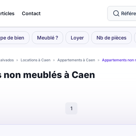
rticles
Contact
Référ
pe de bien
Meublé ?
Loyer
Nb de pièces
Calvados
»
Locations à Caen
»
Appartements à Caen
»
Appartements non 
s non meublés à Caen
1