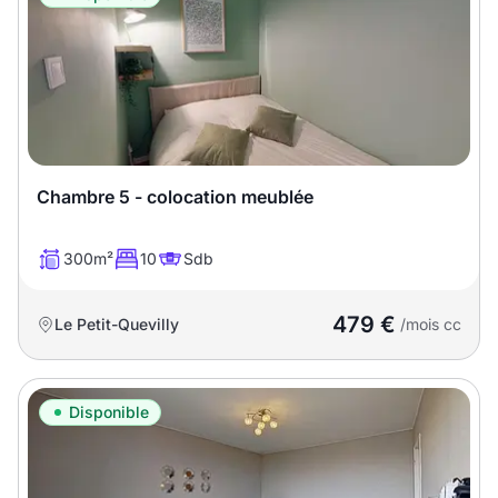
Chambre 5 - colocation meublée
300m²
10
Sdb
479 €
Le Petit-Quevilly
/mois cc
Disponible