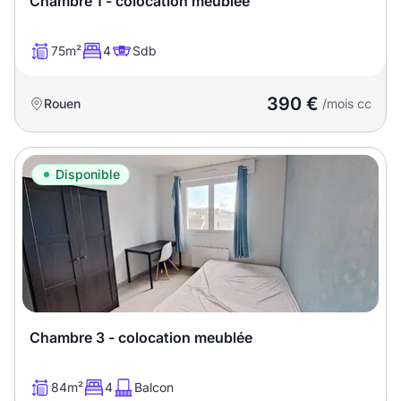
Chambre 1 - colocation meublée
75m²
4
Sdb
390 €
Rouen
/mois cc
Disponible
Chambre 3 - colocation meublée
84m²
4
Balcon