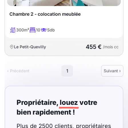
Chambre 2 - colocation meublée
300m²
10
Sdb
455 €
Le Petit-Quevilly
/mois cc
1
‹ Précédent
Suivant ›
Propriétaire,
louez
votre
bien rapidement !
Plus de 2500 clients, propriétaires