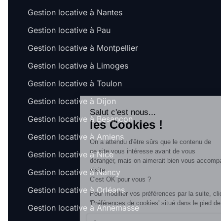
Gestion locative à Nantes
Gestion locative à Pau
Gestion locative à Montpellier
Gestion locative à Limoges
Gestion locative à Toulon
Gestion locative à Dijon
Salut c'est nous...
Gestion locative à Besançon
les Cookies !
Gestion locative à Amiens
On a attendu d'être sûrs que le contenu de
ce site vous intéresse avant de vous
Gestion locative à Nice
déranger, mais on aimerait bien vous accompagner pendant votre
visite...
Gestion locative à Nancy
C'est OK pour vous ?
Gestion locative à Orléans
Pour modifier vos préférences par la suite, cliquez sur le lien
'Préférences de cookies' situé dans le pied de page.
Gestion locative à Annemasse