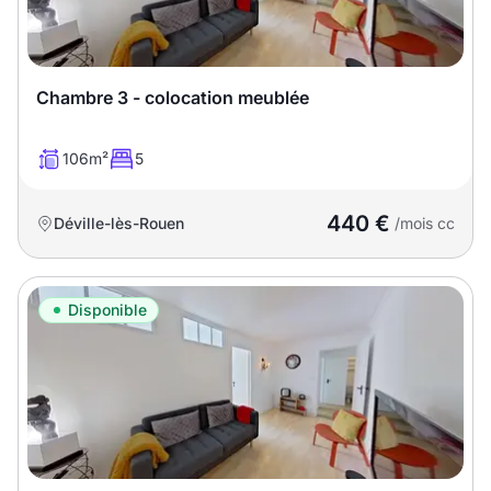
Chambre 3 - colocation meublée
106m²
5
440 €
Déville-lès-Rouen
/mois cc
Disponible