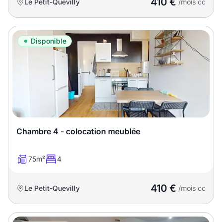
410 €
Le Petit-Quevilly
/mois cc
Disponible
Chambre 4 - colocation meublée
75m²
4
410 €
Le Petit-Quevilly
/mois cc