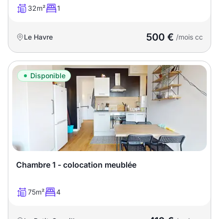
32m²
1
500 €
Le Havre
/mois cc
Disponible
Chambre 1 - colocation meublée
75m²
4