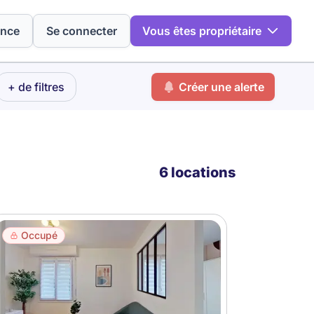
ence
Se connecter
Vous êtes propriétaire
+ de filtres
Créer une alerte
6 locations
Occupé