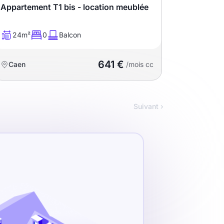
Appartement T1 bis - location meublée
24m²
0
Balcon
641 €
Caen
/mois cc
Suivant ›