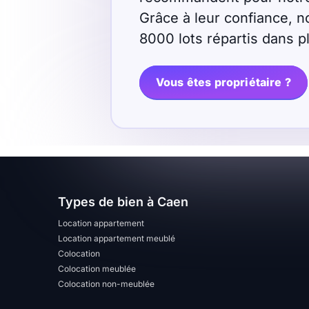
Grâce à leur confiance, n
Sélectionner...
8000 lots répartis dans 
Équipements des parties
Vous êtes propriétaire ?
communes
Ascenseur
Gardien
Local à vélo
Disponible à partir du
Types de bien à Caen
Location appartement
Location appartement meublé
Colocation
Colocation meublée
Promotions
Colocation non-meublée
Mettre en avant les