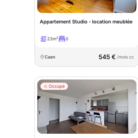
Meublé
Non meublé
Appartement Studio - location meublée
Montant du loyer
23m²
0
€
545 €
Caen
€
/mois cc
Nombre de pièces
Occupé
Studio
T1
T1 bis
T2
T3
T4
T5
T6
T7
T8
T9
T10
T11
T12