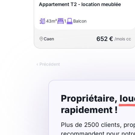
Appartement T2 - location meublée
T13
T14
T15
T16
43m²
1
Balcon
652 €
Caen
/mois cc
Superficie
m2
‹ Précédent
m2
Nombre de chambres
disponibles
Propriétaire,
lou
rapidement !
chambres
disponibles
Plus de 2500 clients, prop
Espaces additionnels
recommandent pour notre r