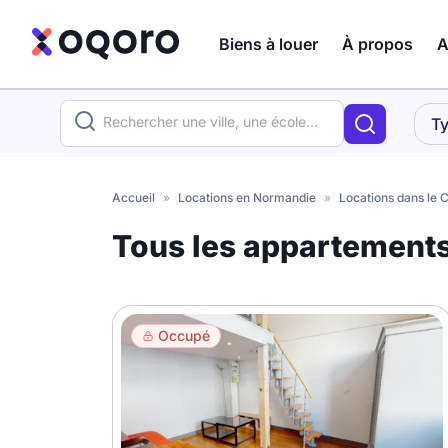
Biens à louer
À propos
A
ma recherche
Ty
Votre
Fermer
recherche
Accueil
»
Locations en Normandie
»
Locations dans le 
Que recherchez-vous ?
Tous les appartement
Logement entier
Colocation
Coliving
Occupé
Résidence étudiante
Meublé ?