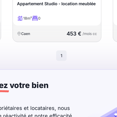
Appartement Studio - location meublée
18m²
0
453 €
Caen
/mois cc
1
ez
votre bien
riétaires et locataires, nous
éactivité et notre efficacité.