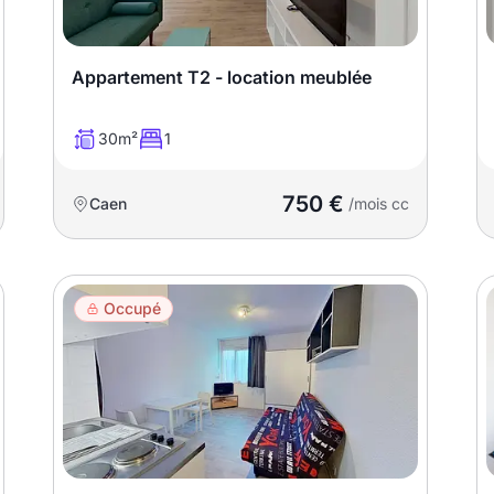
Appartement T2 - location meublée
30m²
1
750 €
Caen
/mois cc
Occupé