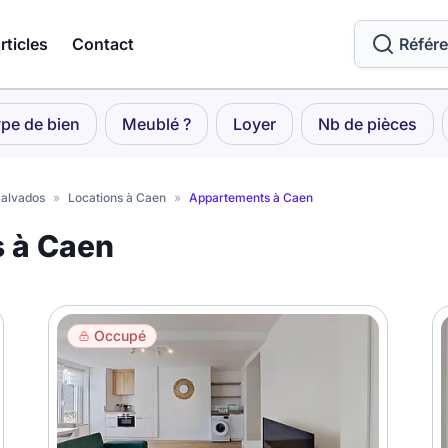
rticles
Contact
Référ
pe de bien
Meublé ?
Loyer
Nb de pièces
Calvados
»
Locations à Caen
»
Appartements à Caen
s à Caen
Occupé