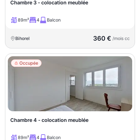
Sélectionner...
Chambre 3 - colocation meublée
89m²
4
Balcon
Équipements des parties
communes
360 €
Bihorel
/mois cc
Ascenseur
Gardien
Local à vélo
Occupée
Disponible à partir du
Promotions
Chambre 4 - colocation meublée
Mettre en avant les
promotions sur honoraires
89m²
4
Balcon