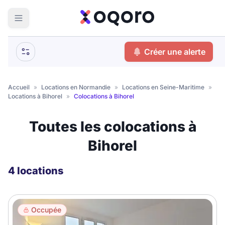
ma recherche
Créer une alerte
Votre
Fermer
recherche
Accueil
»
Locations en Normandie
»
Locations en Seine-Maritime
»
Locations à Bihorel
»
Colocations à Bihorel
Que recherchez-vous ?
Toutes les colocations à
Logement entier
Bihorel
Colocation
Coliving
Résidence étudiante
4 locations
Meublé ?
Occupée