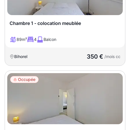
T13
T14
T15
T16
Chambre 1 - colocation meublée
Superficie
89m²
4
Balcon
m2
350 €
Bihorel
/mois cc
m2
Nombre de chambres
Occupée
disponibles
chambres
disponibles
Espaces additionnels