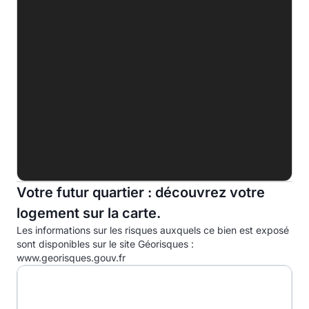
D
E
F
G
Indice d'émission de gaz à effet de serre (EGES)
A
7.0kg eqCO2/m².an
B
Votre futur quartier : découvrez votre
C
logement sur la carte.
D
Les informations sur les risques auxquels ce bien est exposé
E
sont disponibles sur le site Géorisques :
www.georisques.gouv.fr
F
G