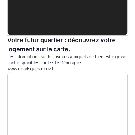
Indice d'émission de gaz à effet de serre (EGES)
A
B
8.0kg eqCO2/m².an
Votre futur quartier : découvrez votre
C
logement sur la carte.
D
Les informations sur les risques auxquels ce bien est exposé
E
sont disponibles sur le site Géorisques :
www.georisques.gouv.fr
F
G