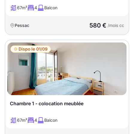
Sélectionner...
67m²
4
Balcon
Équipements des parties
580 €
Pessac
/mois cc
communes
Ascenseur
Gardien
Dispo le 01/09
Local à vélo
Disponible à partir du
Chambre 1 - colocation meublée
Promotions
67m²
4
Balcon
Mettre en avant les
promotions sur honoraires