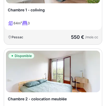
T13
T14
T15
Chambre 1 - coliving
T16
64m²
3
Superficie
550 €
Pessac
/mois cc
m2
m2
Disponible
Nombre de chambres
disponibles
chambres
disponibles
Espaces additionnels
Chambre 2 - colocation meublée