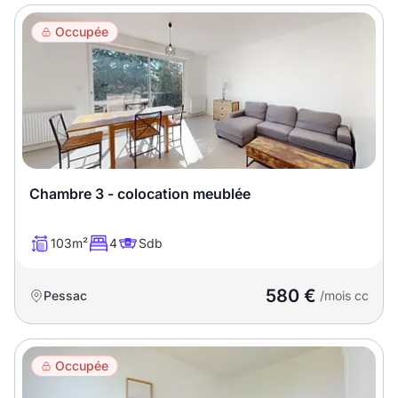
Occupée
Chambre 3 - colocation meublée
103m²
4
Sdb
580 €
Pessac
/mois cc
Occupée