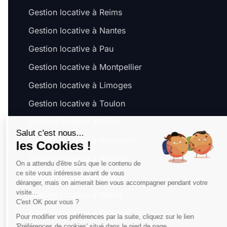
Gestion locative à Reims
Gestion locative à Nantes
Gestion locative à Pau
Gestion locative à Montpellier
Gestion locative à Limoges
Gestion locative à Toulon
Gestion locative à Dijon
Salut c'est nous...
Gestion locative à Besançon
les Cookies !
Gestion locative à Amiens
On a attendu d'être sûrs que le contenu de
ce site vous intéresse avant de vous
Gestion locative à Nice
déranger, mais on aimerait bien vous accompagner pendant votre
visite...
Gestion locative à Nancy
C'est OK pour vous ?
Gestion locative à Orléans
Pour modifier vos préférences par la suite, cliquez sur le lien
'Préférences de cookies' situé dans le pied de page.