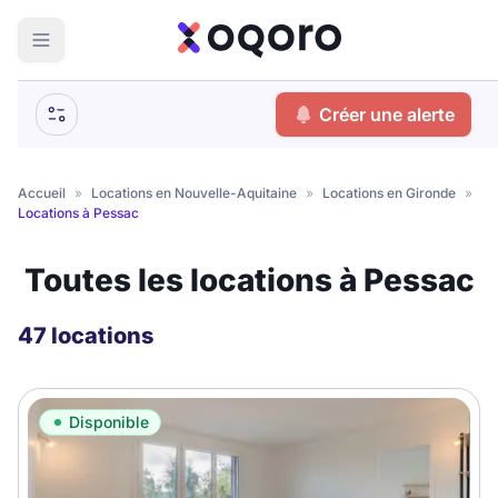
ma recherche
Créer une alerte
Votre
Fermer
recherche
Accueil
»
Locations en Nouvelle-Aquitaine
»
Locations en Gironde
»
Locations à Pessac
Que recherchez-vous ?
Toutes les locations à Pessac
Logement entier
Colocation
Coliving
47 locations
Résidence étudiante
Disponible
Meublé ?