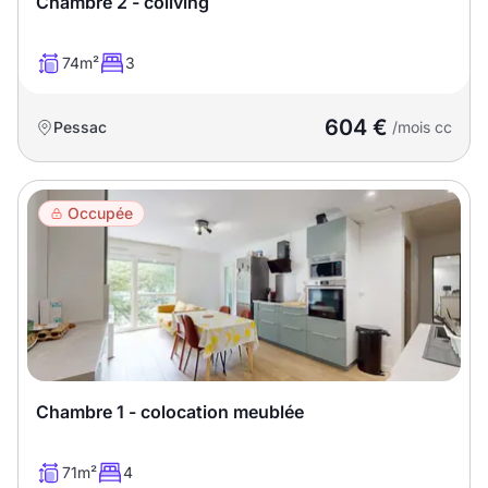
Chambre 2 - coliving
74m²
3
604 €
Pessac
/mois cc
Occupée
Chambre 1 - colocation meublée
71m²
4