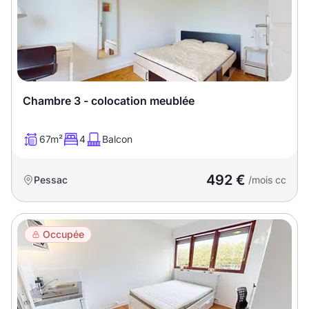
Chambre 3 - colocation meublée
67m²
4
Balcon
492 €
Pessac
/mois cc
Occupée