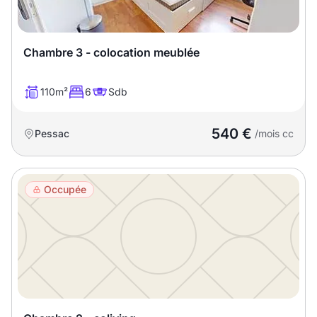
Chambre 3 - colocation meublée
110m²
6
Sdb
540 €
Pessac
/mois cc
Occupée