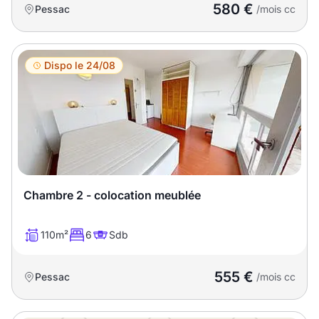
580 €
Pessac
/mois cc
Dispo le 24/08
Chambre 2 - colocation meublée
110m²
6
Sdb
555 €
Pessac
/mois cc