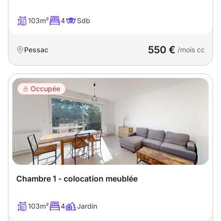
103m²
4
Sdb
550 €
Pessac
/mois cc
Occupée
Chambre 1 - colocation meublée
103m²
4
Jardin