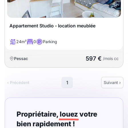
Appartement Studio - location meublée
24m²
0
Parking
597 €
Pessac
/mois cc
1
‹ Précédent
Suivant ›
Propriétaire,
louez
votre
bien rapidement !