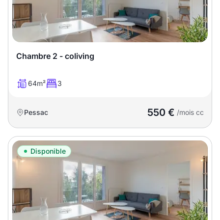
Meublé
Non meublé
Montant du loyer
Chambre 2 - coliving
€
€
64m²
3
Nombre de pièces
550 €
Pessac
/mois cc
Studio
T1
T1 bis
Disponible
T2
T3
T4
T5
T6
T7
T8
T9
T10
T11
T12