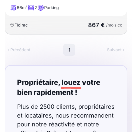
Sélectionner...
66m²
2
Parking
Équipements des parties
867 €
Floirac
/mois cc
communes
Ascenseur
Gardien
1
‹ Précédent
Suivant ›
Local à vélo
Disponible à partir du
Propriétaire,
louez
votre
bien rapidement !
Plus de 2500 clients, propriétaires
Promotions
et locataires, nous recommandent
Mettre en avant les
pour notre réactivité et notre
promotions sur honoraires