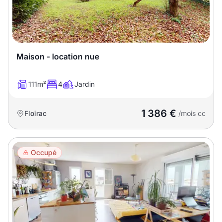
Meublé
Non meublé
Montant du loyer
Maison - location nue
€
€
111m²
4
Jardin
Nombre de pièces
1 386 €
Floirac
/mois cc
Studio
T1
T1 bis
Occupé
T2
T3
T4
T5
T6
T7
T8
T9
T10
T11
T12