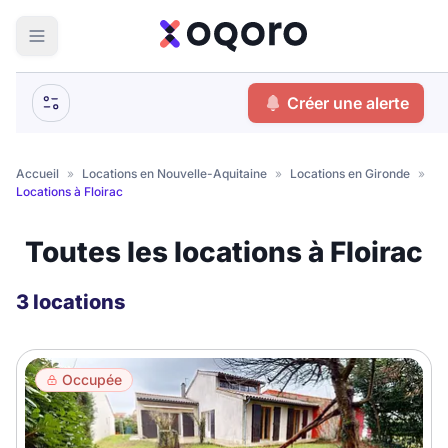
ma recherche
Créer une alerte
Votre
Fermer
recherche
Accueil
»
Locations en Nouvelle-Aquitaine
»
Locations en Gironde
»
Locations à Floirac
Que recherchez-vous ?
Toutes les locations à Floirac
Logement entier
Colocation
Coliving
3 locations
Résidence étudiante
Occupée
Meublé ?