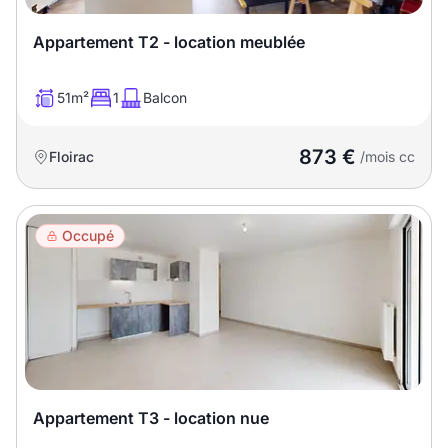
T13
T14
T15
Appartement T2 - location meublée
T16
51m²
1
Balcon
Superficie
873 €
Floirac
/mois cc
m2
m2
Occupé
Nombre de chambres
disponibles
chambres
disponibles
Espaces additionnels
Appartement T3 - location nue