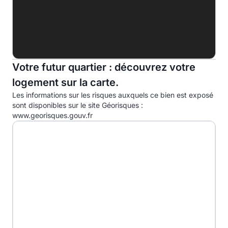
Indice d'émission de gaz à effet de serre (EGES)
A
B
C
Votre futur quartier : découvrez votre
logement sur la carte.
D
36.0kg eqCO2/m².an
Les informations sur les risques auxquels ce bien est exposé
E
sont disponibles sur le site Géorisques :
www.georisques.gouv.fr
F
G