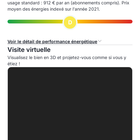
usage standard : 912 € par an (abonnements compris). Prix
moyen des énergies indexé sur l'année 2021.
D
Voir le détail de performance énergétique
Visite virtuelle
Consommation d'énergie primaire (CEP)
Visualisez le bien en 3D et projetez-vous comme si vous y
étiez !
A
B
C
D
170.0 kWhep/m².an
E
F
G