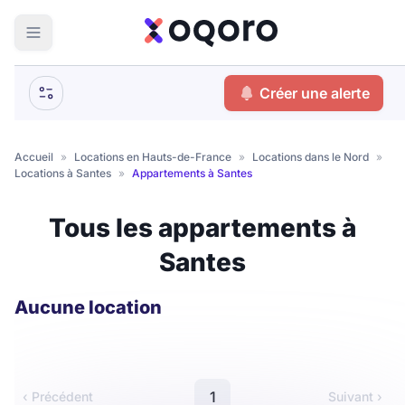
ma recherche
Créer une alerte
Votre
Fermer
recherche
Accueil
»
Locations en Hauts-de-France
»
Locations dans le Nord
»
Locations à Santes
»
Appartements à Santes
Que recherchez-vous ?
Tous les appartements à
Logement entier
Santes
Colocation
Coliving
Résidence étudiante
Aucune location
Meublé ?
1
‹ Précédent
Suivant ›