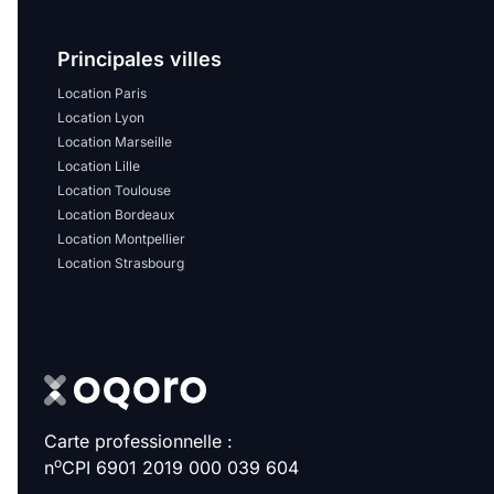
Sélectionner...
Principales villes
Équipements des parties
Location Paris
communes
Location Lyon
Location Marseille
Ascenseur
Gardien
Location Lille
Location Toulouse
Local à vélo
Location Bordeaux
Location Montpellier
Location Strasbourg
Disponible à partir du
Promotions
Carte professionnelle :
Mettre en avant les
o
n
CPI 6901 2019 000 039 604
promotions sur honoraires