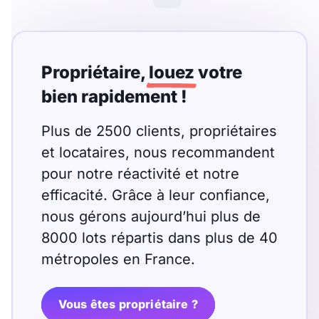
Meublé
Non meublé
Montant du loyer
Propriétaire,
louez
votre
€
bien rapidement !
€
Plus de 2500 clients, propriétaires
et locataires, nous recommandent
Nombre de pièces
pour notre réactivité et notre
Studio
efficacité. Grâce à leur confiance,
T1
T1 bis
nous gérons aujourd’hui plus de
T2
T3
T4
T5
8000 lots répartis dans plus de 40
T6
T7
T8
T9
métropoles en France.
T10
T11
T12
Vous êtes propriétaire ?