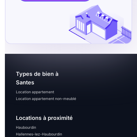
T13
T14
T15
T16
Superficie
m2
m2
Types de bien à
Nombre de chambres
Santes
disponibles
Location appartement
Location appartement non-meublé
chambres
disponibles
Locations à proximité
Espaces additionnels
Haubourdin
Hallennes-lez-Haubourdin