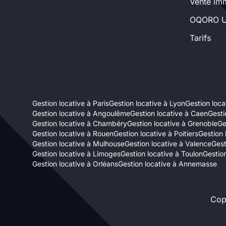
Vente imm
Sélectionner...
OQORO U
Tarifs
Équipements des parties
communes
Ascenseur
Gardien
Gestion locative à Paris
Gestion locative à Lyon
Gestion locat
Local à vélo
Gestion locative à Angoulême
Gestion locative à Caen
Gesti
Gestion locative à Chambéry
Gestion locative à Grenoble
Ge
Gestion locative à Rouen
Gestion locative à Poitiers
Gestion 
Disponible à partir du
Gestion locative à Mulhouse
Gestion locative à Valence
Gest
Gestion locative à Limoges
Gestion locative à Toulon
Gestion
Gestion locative à Orléans
Gestion locative à Annemasse
Cop
Promotions
Mettre en avant les