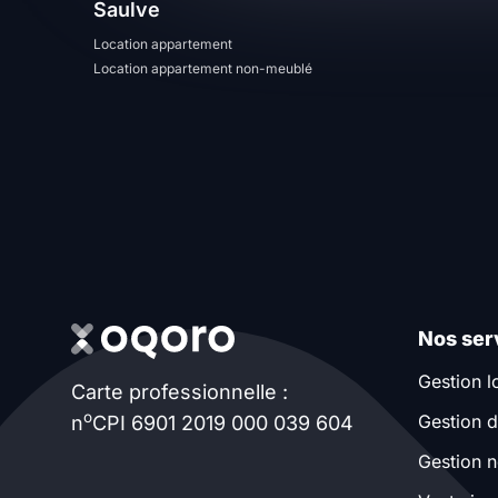
Saulve
T13
T14
T15
Location appartement
Location appartement non-meublé
T16
Superficie
m2
m2
Nombre de chambres
Nos ser
disponibles
Gestion l
Carte professionnelle :
chambres
o
Gestion d
n
CPI 6901 2019 000 039 604
disponibles
Gestion n
Espaces additionnels