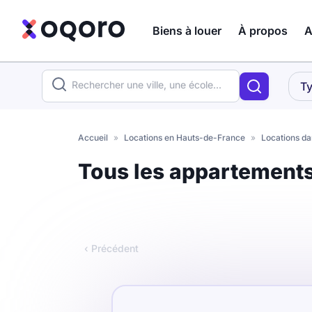
Biens à louer
À propos
A
ma recherche
Ty
Votre
Fermer
recherche
Accueil
»
Locations en Hauts-de-France
»
Locations da
Que recherchez-vous ?
Tous les appartements
Logement entier
Colocation
Coliving
‹ Précédent
Résidence étudiante
Meublé ?