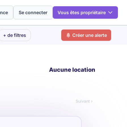
ence
Se connecter
Vous êtes propriétaire
+ de filtres
Créer une alerte
Aucune location
Suivant ›