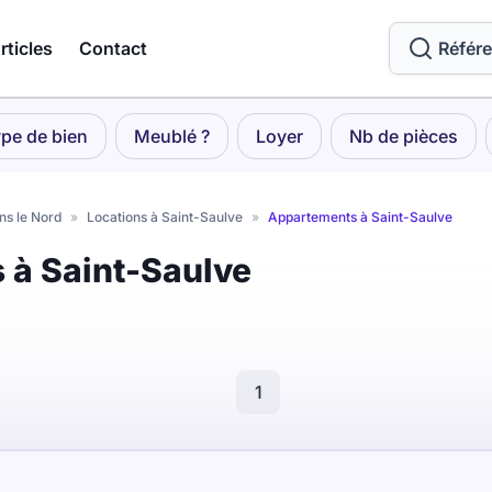
rticles
Contact
Référ
pe de bien
Meublé ?
Loyer
Nb de pièces
ns le Nord
»
Locations à Saint-Saulve
»
Appartements à Saint-Saulve
 à Saint-Saulve
1