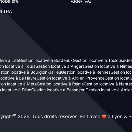
obilière
Aide/FAQ
LTRA
ive à Lille
Gestion locative à Bordeaux
Gestion locative à Toulouse
Ges
on locative à Tours
Gestion locative à Angers
Gestion locative à Nîmes
stion locative à Bourgoin-Jallieu
Gestion locative à Rennes
Gestion loc
locative à Le Havre
Gestion locative à Aix-en-Provence
Gestion locat
ion locative à Metz
Gestion locative à Reims
Gestion locative à Nante
 locative à Dijon
Gestion locative à Besançon
Gestion locative à Amie
©
yright
2026. Tous droits réservés. Fait avec
à Lyon & Pa