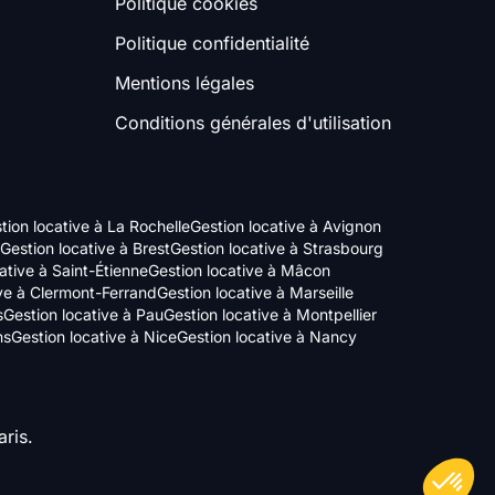
Politique cookies
Politique confidentialité
Mentions légales
Conditions générales d'utilisation
tion locative à La Rochelle
Gestion locative à Avignon
Gestion locative à Brest
Gestion locative à Strasbourg
ative à Saint-Étienne
Gestion locative à Mâcon
ive à Clermont-Ferrand
Gestion locative à Marseille
s
Gestion locative à Pau
Gestion locative à Montpellier
ns
Gestion locative à Nice
Gestion locative à Nancy
ris.
Axeptio consent
Plateforme de Gestion du Consentement : Personnalisez vos Options
Notre plateforme vous permet d'adapter et de gérer vos paramètres de