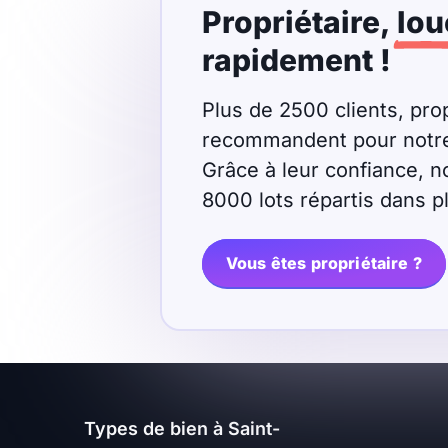
Propriétaire,
lou
Meublé
Non meublé
rapidement !
Montant du loyer
Plus de 2500 clients, prop
recommandent pour notre r
€
Grâce à leur confiance, n
€
8000 lots répartis dans 
Nombre de pièces
Vous êtes propriétaire ?
Studio
T1
T1 bis
T2
T3
T4
T5
T6
T7
T8
T9
Types de bien à Saint-
T10
T11
T12