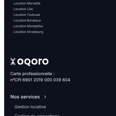
Sélectionner...
Location Marseille
Location Lille
Location Toulouse
Équipements des parties
Location Bordeaux
communes
Location Montpellier
Location Strasbourg
Ascenseur
Gardien
Local à vélo
Disponible à partir du
Carte professionnelle :
o
n
CPI 6901 2019 000 039 604
Promotions
Nos services
Gestion locative
Mettre en avant les
promotions sur honoraires