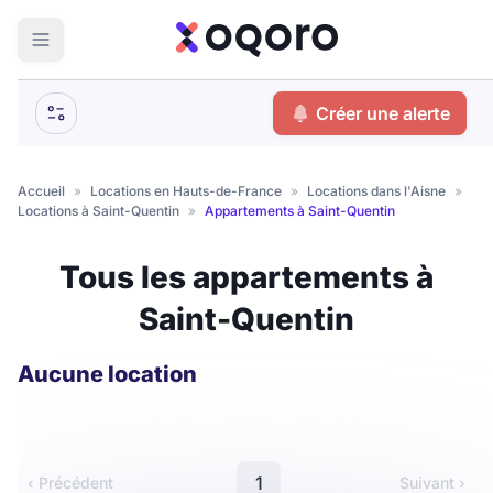
ma recherche
Créer une alerte
Votre
Fermer
recherche
Accueil
»
Locations en Hauts-de-France
»
Locations dans l'Aisne
»
Locations à Saint-Quentin
»
Appartements à Saint-Quentin
Que recherchez-vous ?
Tous les appartements à
Logement entier
Saint-Quentin
Colocation
Coliving
Résidence étudiante
Aucune location
Meublé ?
1
‹ Précédent
Suivant ›