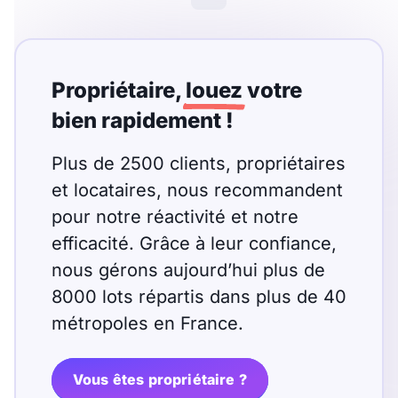
Meublé
Non meublé
Montant du loyer
Propriétaire,
louez
votre
€
bien rapidement !
€
Plus de 2500 clients, propriétaires
et locataires, nous recommandent
Nombre de pièces
pour notre réactivité et notre
Studio
efficacité. Grâce à leur confiance,
T1
T1 bis
nous gérons aujourd’hui plus de
T2
T3
T4
T5
8000 lots répartis dans plus de 40
T6
T7
T8
T9
métropoles en France.
T10
T11
T12
Vous êtes propriétaire ?