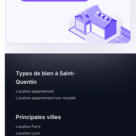
T13
T14
T15
T16
Superficie
m2
m2
Types de bien à Saint-
Nombre de chambres
Quentin
disponibles
Location appartement
Location appartement non-meublé
chambres
disponibles
Principales villes
Espaces additionnels
Location Paris
Location Lyon