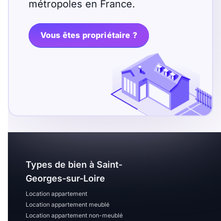
T13
T14
T15
métropoles en France.
T16
Vous êtes propriétaire ?
Superficie
m2
m2
Nombre de chambres
disponibles
Types de bien à Saint-
chambres
disponibles
Georges-sur-Loire
Location appartement
Espaces additionnels
Location appartement meublé
Location appartement non-meublé