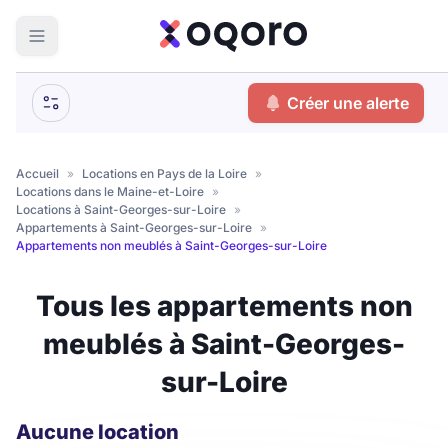
ma recherche
Créer une alerte
Votre
Fermer
recherche
Accueil
»
Locations en Pays de la Loire
»
Locations dans le Maine-et-Loire
»
Que recherchez-vous ?
Locations à Saint-Georges-sur-Loire
»
Appartements à Saint-Georges-sur-Loire
»
Appartements non meublés à Saint-Georges-sur-Loire
Logement entier
Colocation
Coliving
Tous les appartements non
Résidence étudiante
meublés à Saint-Georges-
sur-Loire
Meublé ?
Aucune location