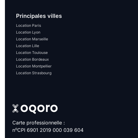
Sélectionner...
Principales villes
Équipements des parties
Location Paris
communes
Location Lyon
Location Marseille
Ascenseur
Gardien
Location Lille
Location Toulouse
Local à vélo
Location Bordeaux
Location Montpellier
Location Strasbourg
Disponible à partir du
Promotions
Carte professionnelle :
Mettre en avant les
o
n
CPI 6901 2019 000 039 604
promotions sur honoraires