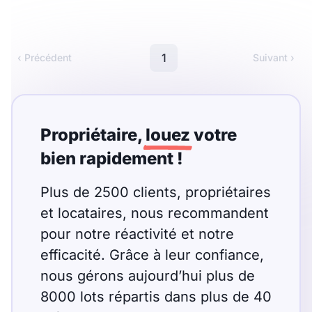
Meublé
Non meublé
Montant du loyer
1
‹ Précédent
Suivant ›
€
€
Propriétaire,
louez
votre
bien rapidement !
Nombre de pièces
Studio
T1
T1 bis
Plus de 2500 clients, propriétaires
et locataires, nous recommandent
T2
T3
T4
T5
pour notre réactivité et notre
T6
T7
T8
T9
efficacité. Grâce à leur confiance,
nous gérons aujourd’hui plus de
T10
T11
T12
8000 lots répartis dans plus de 40