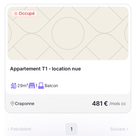
Meublé
Non meublé
Occupé
Montant du loyer
€
€
Nombre de pièces
Appartement T1 - location nue
Studio
T1
T1 bis
29m²
1
Balcon
T2
T3
T4
T5
481 €
Craponne
/mois cc
T6
T7
T8
T9
T10
T11
T12
1
‹ Précédent
Suivant ›