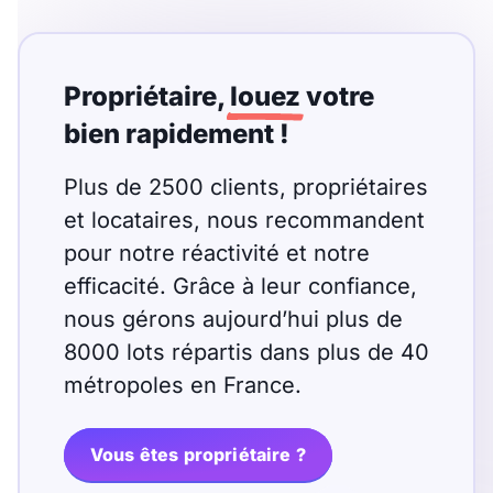
T13
T14
T15
T16
Propriétaire,
louez
votre
Superficie
bien rapidement !
m2
Plus de 2500 clients, propriétaires
et locataires, nous recommandent
m2
pour notre réactivité et notre
efficacité. Grâce à leur confiance,
Nombre de chambres
nous gérons aujourd’hui plus de
disponibles
8000 lots répartis dans plus de 40
chambres
métropoles en France.
disponibles
Espaces additionnels
Vous êtes propriétaire ?