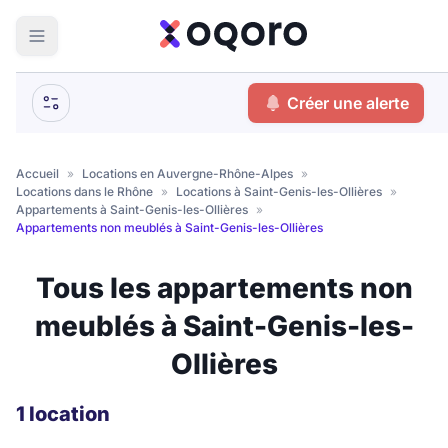
ma recherche
Créer une alerte
Votre
Fermer
recherche
Accueil
»
Locations en Auvergne-Rhône-Alpes
»
Locations dans le Rhône
»
Locations à Saint-Genis-les-Ollières
»
Que recherchez-vous ?
Appartements à Saint-Genis-les-Ollières
»
Appartements non meublés à Saint-Genis-les-Ollières
Logement entier
Tous les appartements non
Colocation
Coliving
meublés à Saint-Genis-les-
Résidence étudiante
Ollières
Meublé ?
1 location