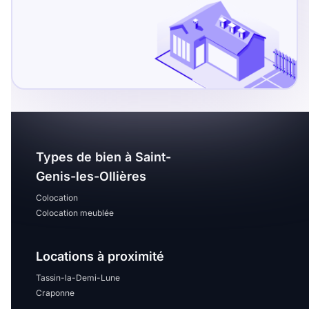
Sélectionner...
Équipements des parties
communes
Ascenseur
Gardien
Local à vélo
Types de bien à Saint-
Genis-les-Ollières
Disponible à partir du
Colocation
Colocation meublée
Promotions
Locations à proximité
Tassin-la-Demi-Lune
Mettre en avant les
Craponne
promotions sur honoraires