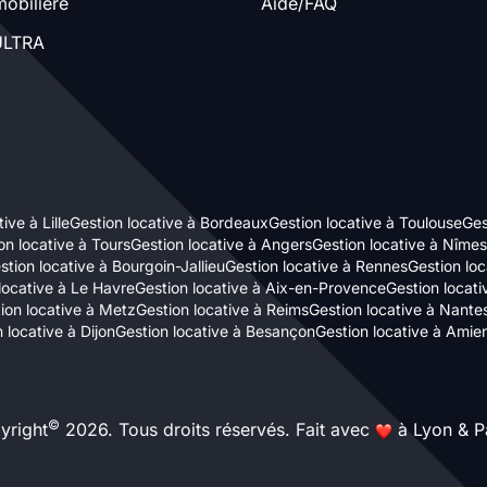
obilière
Aide/FAQ
LTRA
ive à Lille
Gestion locative à Bordeaux
Gestion locative à Toulouse
Ges
on locative à Tours
Gestion locative à Angers
Gestion locative à Nîmes
stion locative à Bourgoin-Jallieu
Gestion locative à Rennes
Gestion loc
locative à Le Havre
Gestion locative à Aix-en-Provence
Gestion locat
ion locative à Metz
Gestion locative à Reims
Gestion locative à Nante
 locative à Dijon
Gestion locative à Besançon
Gestion locative à Amie
©
yright
2026. Tous droits réservés. Fait avec
à Lyon & Pa