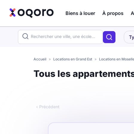
Biens à louer
À propos
A
ma recherche
Ty
Votre
Fermer
recherche
Accueil
»
Locations en Grand Est
»
Locations en Mosell
Que recherchez-vous ?
Tous les appartements
Logement entier
Colocation
Coliving
‹ Précédent
Résidence étudiante
Meublé ?