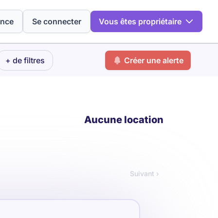
ence
Se connecter
Vous êtes propriétaire
+ de filtres
Créer une alerte
Aucune location
Suivant ›