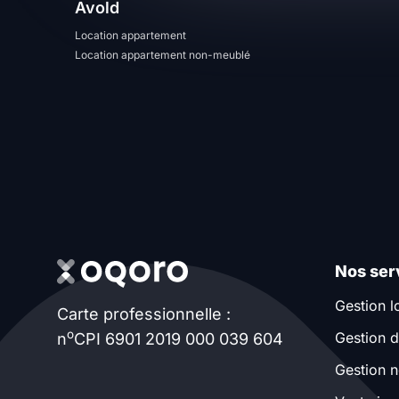
Avold
T13
T14
T15
Location appartement
Location appartement non-meublé
T16
Superficie
m2
m2
Nombre de chambres
Nos ser
disponibles
Gestion l
Carte professionnelle :
chambres
o
Gestion d
n
CPI 6901 2019 000 039 604
disponibles
Gestion n
Espaces additionnels