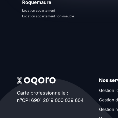
Roquemaure
T13
T14
T15
Location appartement
Location appartement non-meublé
T16
Superficie
m2
m2
Nombre de chambres
Nos ser
disponibles
Gestion l
Carte professionnelle :
chambres
o
Gestion d
n
CPI 6901 2019 000 039 604
disponibles
Gestion n
Espaces additionnels