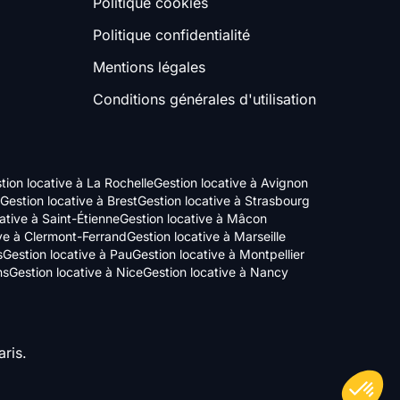
Politique cookies
Politique confidentialité
Mentions légales
Conditions générales d'utilisation
tion locative à La Rochelle
Gestion locative à Avignon
Gestion locative à Brest
Gestion locative à Strasbourg
ative à Saint-Étienne
Gestion locative à Mâcon
ive à Clermont-Ferrand
Gestion locative à Marseille
s
Gestion locative à Pau
Gestion locative à Montpellier
ns
Gestion locative à Nice
Gestion locative à Nancy
ris.
Axeptio consent
Plateforme de Gestion du Consentement : Personnalisez vos Options
Notre plateforme vous permet d'adapter et de gérer vos paramètres de