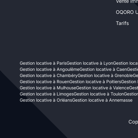
Vente imm
Sélectionner...
OQORO U
Tarifs
Équipements des parties
communes
Ascenseur
Gardien
Gestion locative à Paris
Gestion locative à Lyon
Gestion locat
Local à vélo
Gestion locative à Angoulême
Gestion locative à Caen
Gesti
Gestion locative à Chambéry
Gestion locative à Grenoble
Ge
Gestion locative à Rouen
Gestion locative à Poitiers
Gestion 
Disponible à partir du
Gestion locative à Mulhouse
Gestion locative à Valence
Gest
Gestion locative à Limoges
Gestion locative à Toulon
Gestion
Gestion locative à Orléans
Gestion locative à Annemasse
Cop
Promotions
Mettre en avant les