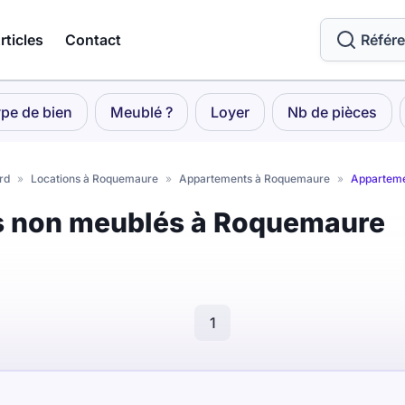
rticles
Contact
Référ
pe de bien
Meublé ?
Loyer
Nb de pièces
rd
»
Locations à Roquemaure
»
Appartements à Roquemaure
»
Apparteme
s non meublés à Roquemaure
1