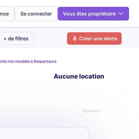
ence
Se connecter
Vous êtes propriétaire
+ de filtres
Créer une alerte
nts non meublés à Roquemaure
Aucune location
Suivant ›