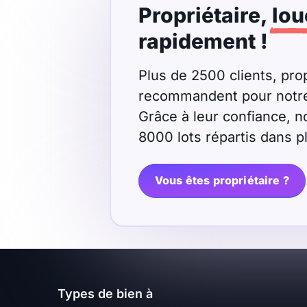
Propriétaire,
lou
Meublé
Non meublé
rapidement !
Montant du loyer
Plus de 2500 clients, prop
recommandent pour notre r
€
Grâce à leur confiance, n
€
8000 lots répartis dans 
Nombre de pièces
Vous êtes propriétaire ?
Studio
T1
T1 bis
T2
T3
T4
T5
T6
T7
T8
T9
Types de bien à
T10
T11
T12