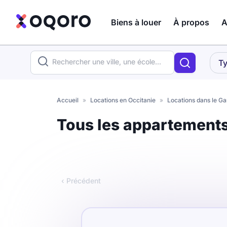
Biens à louer
À propos
A
ma recherche
Ty
Votre
Fermer
recherche
Accueil
»
Locations en Occitanie
»
Locations dans le Ga
Que recherchez-vous ?
Tous les appartement
Logement entier
Colocation
Coliving
‹ Précédent
Résidence étudiante
Meublé ?