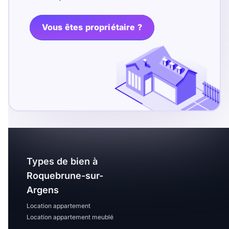
T13
T14
T15
T16
Vous êtes propriétaire ?
Superficie
m2
m2
Nombre de chambres
disponibles
Types de bien à
chambres
Roquebrune-sur-
disponibles
Argens
Location appartement
Espaces additionnels
Location appartement meublé