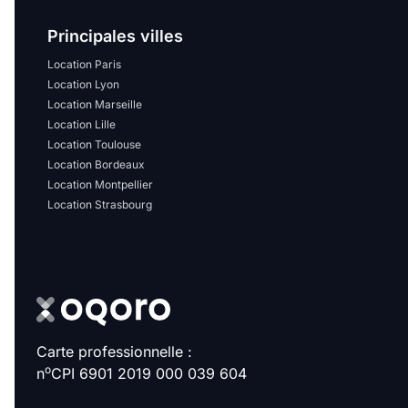
Sélectionner...
Principales villes
Équipements des parties
Location Paris
Location Lyon
communes
Location Marseille
Location Lille
Ascenseur
Gardien
Location Toulouse
Location Bordeaux
Local à vélo
Location Montpellier
Location Strasbourg
Disponible à partir du
Promotions
Carte professionnelle :
o
n
CPI 6901 2019 000 039 604
Mettre en avant les
promotions sur honoraires