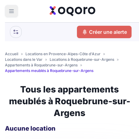
ma recherche
Créer une alerte
Votre
Fermer
recherche
Accueil
»
Locations en Provence-Alpes-Côte d'Azur
»
Locations dans le Var
»
Locations à Roquebrune-sur-Argens
»
Que recherchez-vous ?
Appartements à Roquebrune-sur-Argens
»
Appartements meublés à Roquebrune-sur-Argens
Logement entier
Tous les appartements
Colocation
Coliving
meublés à Roquebrune-sur-
Résidence étudiante
Argens
Meublé ?
Aucune location