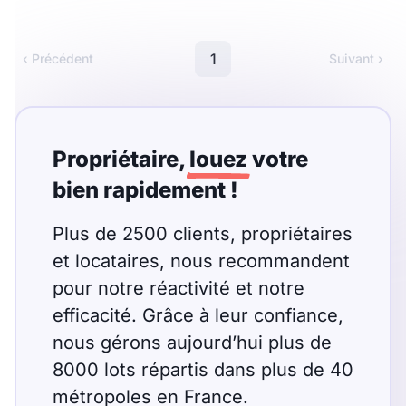
Meublé
Non meublé
1
‹ Précédent
Suivant ›
Montant du loyer
€
€
Propriétaire,
louez
votre
bien rapidement !
Nombre de pièces
Plus de 2500 clients, propriétaires
Studio
T1
T1 bis
et locataires, nous recommandent
T2
pour notre réactivité et notre
T3
T4
T5
efficacité. Grâce à leur confiance,
T6
T7
T8
T9
nous gérons aujourd’hui plus de
T10
T11
T12
8000 lots répartis dans plus de 40
métropoles en France.