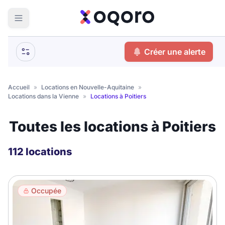
ma recherche
Créer une alerte
Votre
Fermer
recherche
Accueil
»
Locations en Nouvelle-Aquitaine
»
Locations dans la Vienne
»
Locations à Poitiers
Que recherchez-vous ?
Toutes les locations à Poitiers
Logement entier
Colocation
Coliving
112 locations
Résidence étudiante
Occupée
Meublé ?