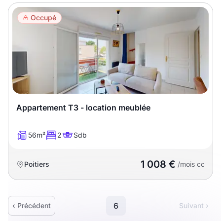
Occupé
Appartement T3 - location meublée
56m²
2
Sdb
1 008 €
Poitiers
/mois cc
6
‹ Précédent
Suivant ›