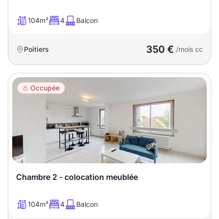
104m²
4
Balcon
350 €
Poitiers
/mois cc
Occupée
Chambre 2 - colocation meublée
104m²
4
Balcon