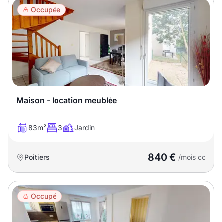
Occupée
Maison - location meublée
83m²
3
Jardin
840 €
Poitiers
/mois cc
Occupé