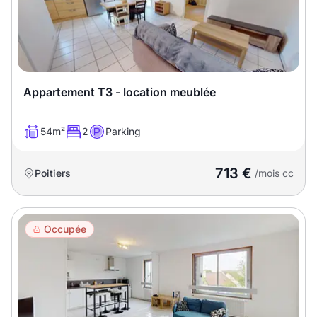
Appartement T3 - location meublée
54m²
2
Parking
713 €
Poitiers
/mois cc
Occupée