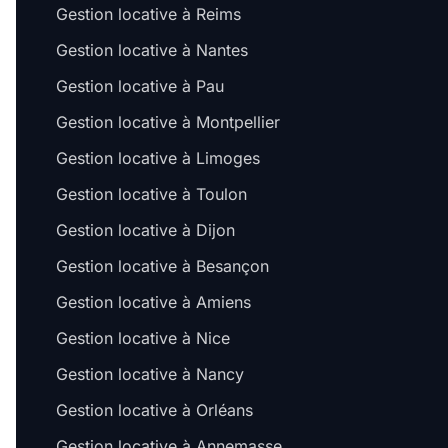
Gestion locative à Reims
Gestion locative à Nantes
Gestion locative à Pau
Gestion locative à Montpellier
Gestion locative à Limoges
Gestion locative à Toulon
Gestion locative à Dijon
Salut c'est nous...
Gestion locative à Besançon
les Cookies !
Gestion locative à Amiens
On a attendu d'être sûrs que le contenu de
ce site vous intéresse avant de vous
Gestion locative à Nice
déranger, mais on aimerait bien vous accompagner pendant votre
visite...
Gestion locative à Nancy
C'est OK pour vous ?
Gestion locative à Orléans
Pour modifier vos préférences par la suite, cliquez sur le lien
'Préférences de cookies' situé dans le pied de page.
Gestion locative à Annemasse