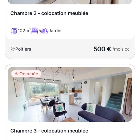
T13
T14
T15
Chambre 2 - colocation meublée
T16
102m²
5
Jardin
Superficie
500 €
Poitiers
/mois cc
m2
m2
Occupée
Nombre de chambres
disponibles
chambres
disponibles
Espaces additionnels
Chambre 3 - colocation meublée