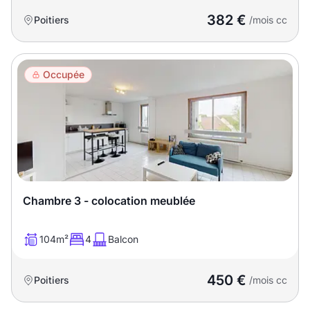
382 €
Poitiers
/mois cc
Occupée
Chambre 3 - colocation meublée
104m²
4
Balcon
450 €
Poitiers
/mois cc