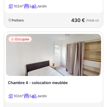
Sélectionner...
102m²
5
Jardin
Équipements des parties
430 €
Poitiers
/mois cc
communes
Ascenseur
Gardien
Occupée
Local à vélo
Disponible à partir du
Chambre 4 - colocation meublée
Promotions
102m²
5
Jardin
Mettre en avant les
promotions sur honoraires