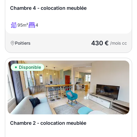
Sélectionner...
Chambre 4 - colocation meublée
Équipements des parties
95m²
4
communes
430 €
Poitiers
/mois cc
Ascenseur
Gardien
Local à vélo
Disponible
Disponible à partir du
Promotions
Chambre 2 - colocation meublée
Mettre en avant les
promotions sur honoraires