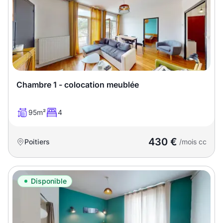
Meublé
Non meublé
Montant du loyer
€
€
Chambre 1 - colocation meublée
Nombre de pièces
95m²
4
Studio
T1
T1 bis
430 €
Poitiers
/mois cc
T2
T3
T4
T5
T6
T7
T8
T9
Disponible
T10
T11
T12