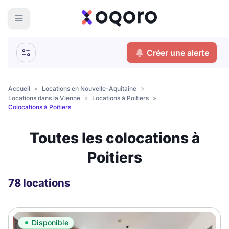
ma recherche
Créer une alerte
Votre
Fermer
recherche
Accueil
»
Locations en Nouvelle-Aquitaine
»
Locations dans la Vienne
»
Locations à Poitiers
»
Que recherchez-vous ?
Colocations à Poitiers
Logement entier
Toutes les colocations à
Colocation
Coliving
Poitiers
Résidence étudiante
78 locations
Meublé ?
Disponible