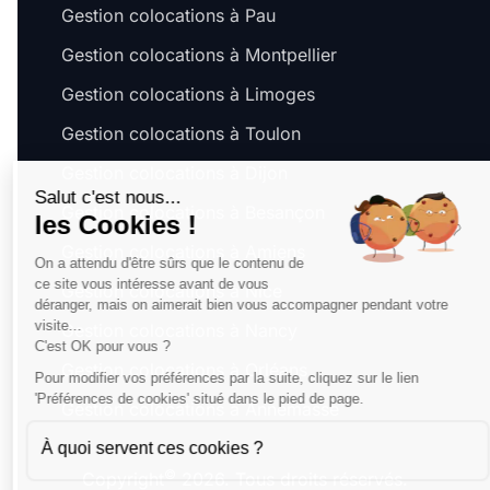
Gestion colocations à Pau
Gestion colocations à Montpellier
Gestion colocations à Limoges
Gestion colocations à Toulon
Gestion colocations à Dijon
Salut c'est nous...
Gestion colocations à Besançon
les Cookies !
Gestion colocations à Amiens
On a attendu d'être sûrs que le contenu de
ce site vous intéresse avant de vous
Gestion colocations à Nice
déranger, mais on aimerait bien vous accompagner pendant votre
visite...
Gestion colocations à Nancy
C'est OK pour vous ?
Gestion colocations à Orléans
Pour modifier vos préférences par la suite, cliquez sur le lien
'Préférences de cookies' situé dans le pied de page.
Gestion colocations à Annemasse
À quoi servent ces cookies ?
©
Copyright
2026. Tous droits réservés.