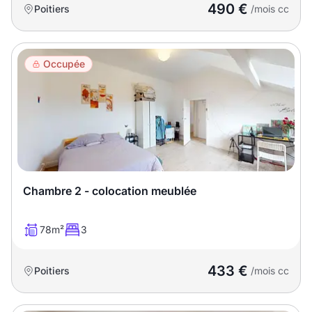
490 €
Poitiers
/mois cc
Occupée
Chambre 2 - colocation meublée
78m²
3
433 €
Poitiers
/mois cc