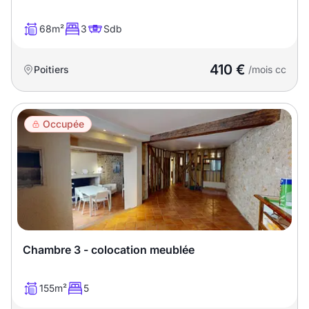
68m²
3
Sdb
410 €
Poitiers
/mois cc
Occupée
Chambre 3 - colocation meublée
155m²
5