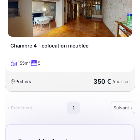
Chambre 4 - colocation meublée
155m²
5
350 €
Poitiers
/mois cc
1
‹ Précédent
Suivant ›