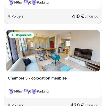
146m²
6
Parking
410 €
Poitiers
/mois cc
Disponible
Chambre 5 - colocation meublée
146m²
6
Parking
430 €
Poitiers
/mois cc