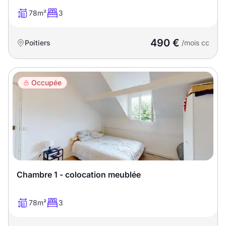
78m²
3
490 €
Poitiers
/mois cc
Occupée
Chambre 1 - colocation meublée
78m²
3