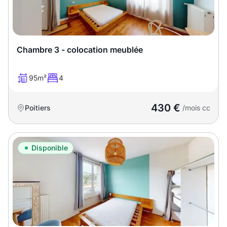
T13
T14
T15
T16
Chambre 3 - colocation meublée
Superficie
95m²
4
m2
m2
430 €
Poitiers
/mois cc
Nombre de chambres
disponibles
Disponible
chambres
disponibles
Espaces additionnels