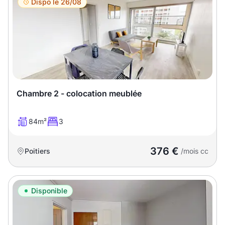
Dispo le 26/08
Chambre 2 - colocation meublée
84m²
3
376 €
Poitiers
/mois cc
Disponible