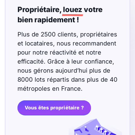
T13
T14
T15
Propriétaire,
louez
votre
T16
bien rapidement !
Plus de 2500 clients, propriétaires
Superficie
et locataires, nous recommandent
m2
pour notre réactivité et notre
m2
efficacité. Grâce à leur confiance,
nous gérons aujourd’hui plus de
8000 lots répartis dans plus de 40
Nombre de chambres
métropoles en France.
disponibles
chambres
disponibles
Vous êtes propriétaire ?
Espaces additionnels