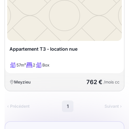
Meublé
Non meublé
Montant du loyer
€
€
Appartement T3 - location nue
Nombre de pièces
57m²
2
Box
Studio
T1
T1 bis
762 €
Meyzieu
/mois cc
T2
T3
T4
T5
T6
T7
T8
T9
1
‹ Précédent
Suivant ›
T10
T11
T12