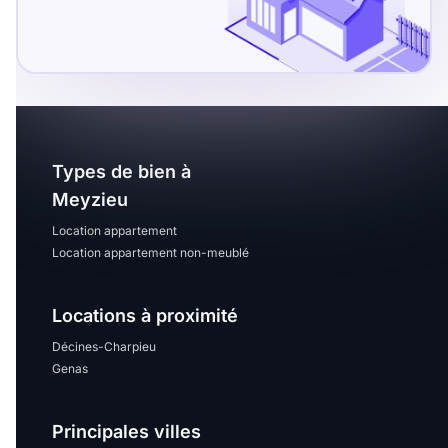
Sélectionner...
Équipements des parties
communes
Ascenseur
Gardien
Types de bien à
Local à vélo
Meyzieu
Location appartement
Location appartement non-meublé
Disponible à partir du
Locations à proximité
Décines-Charpieu
Promotions
Genas
Mettre en avant les
Principales villes
promotions sur honoraires