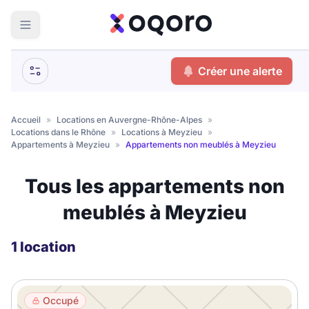
ma recherche
Créer une alerte
Votre
Fermer
recherche
Accueil
»
Locations en Auvergne-Rhône-Alpes
»
Locations dans le Rhône
»
Locations à Meyzieu
»
Que recherchez-vous ?
Appartements à Meyzieu
»
Appartements non meublés à Meyzieu
Logement entier
Tous les appartements non
Colocation
Coliving
meublés à Meyzieu
Résidence étudiante
1 location
Meublé ?
Occupé