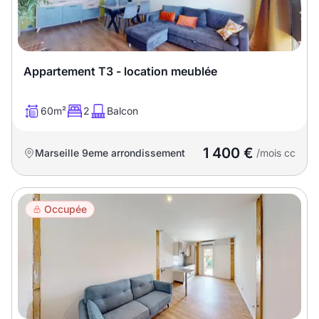
Sélectionner...
Équipements des parties
communes
Appartement T3 - location meublée
Ascenseur
Gardien
60m²
2
Balcon
Local à vélo
1 400 €
Marseille 9eme arrondissement
/mois cc
Disponible à partir du
Occupée
Promotions
Mettre en avant les
promotions sur honoraires