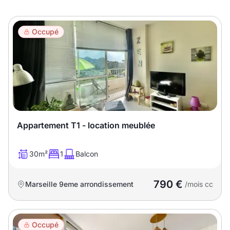
Meublé
Non meublé
Occupé
Montant du loyer
€
€
Nombre de pièces
Appartement T1 - location meublée
Studio
T1
T1 bis
30m²
1
Balcon
T2
T3
T4
T5
790 €
T6
Marseille 9eme arrondissement
T7
T8
T9
/mois cc
T10
T11
T12
Occupé