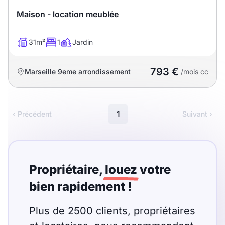
Maison - location meublée
31m²
1
Jardin
793 €
Marseille 9eme arrondissement
/mois cc
1
‹ Précédent
Suivant ›
Propriétaire,
louez
votre
bien rapidement !
Plus de 2500 clients, propriétaires