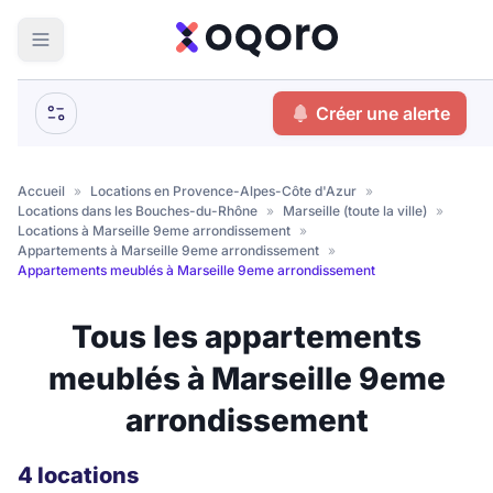
ma recherche
Créer une alerte
Votre
Fermer
recherche
Accueil
»
Locations en Provence-Alpes-Côte d'Azur
»
Locations dans les Bouches-du-Rhône
»
Marseille (toute la ville)
»
Que recherchez-vous ?
Locations à Marseille 9eme arrondissement
»
Appartements à Marseille 9eme arrondissement
»
Appartements meublés à Marseille 9eme arrondissement
Logement entier
Colocation
Coliving
Tous les appartements
Résidence étudiante
meublés à Marseille 9eme
arrondissement
Meublé ?
4 locations