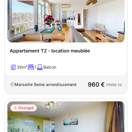
T13
T14
T15
T16
Superficie
m2
Appartement T2 - location meublée
m2
39m²
1
Balcon
Nombre de chambres
960 €
Marseille 9eme arrondissement
/mois cc
disponibles
chambres
disponibles
Occupé
Espaces additionnels