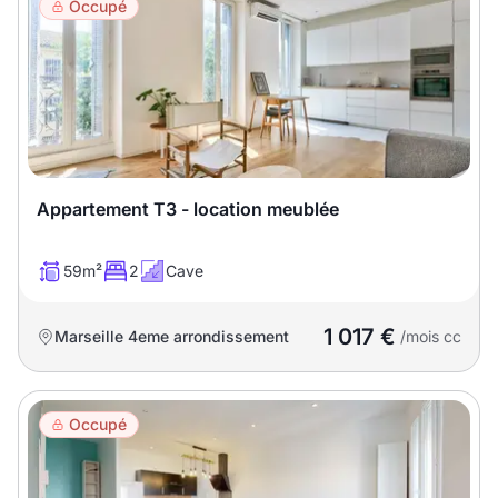
Occupé
Appartement T3 - location meublée
59m²
2
Cave
1 017 €
Marseille 4eme arrondissement
/mois cc
Occupé