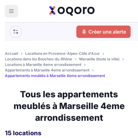
ma recherche
Créer une alerte
Votre
Fermer
recherche
Accueil
»
Locations en Provence-Alpes-Côte d'Azur
»
Locations dans les Bouches-du-Rhône
»
Marseille (toute la ville)
»
Que recherchez-vous ?
Locations à Marseille 4eme arrondissement
»
Appartements à Marseille 4eme arrondissement
»
Appartements meublés à Marseille 4eme arrondissement
Logement entier
Colocation
Coliving
Tous les appartements
Résidence étudiante
meublés à Marseille 4eme
arrondissement
Meublé ?
15 locations