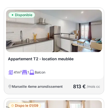
Meublé
Non meublé
Disponible
Montant du loyer
€
€
Nombre de pièces
Appartement T2 - location meublée
Studio
T1
T1 bis
41m²
1
Balcon
T2
T3
T4
T5
813 €
T6
Marseille 4eme arrondissement
T7
T8
T9
/mois cc
T10
T11
T12
Dispo le 01/09