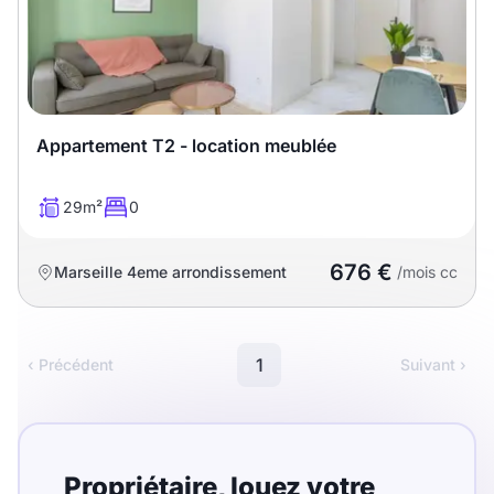
Appartement T2 - location meublée
29m²
0
676 €
Marseille 4eme arrondissement
/mois cc
1
‹ Précédent
Suivant ›
Propriétaire,
louez
votre