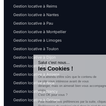
Gestion locative à Reims
Gestion locative à Nantes
Gestion locative à Pau
Gestion locative à Montpellier
Gestion locative à Limoges
Gestion locative à Toulon
Gestion locative à Dijon
Salut c'est nous...
Gestion locative à Besançon
les Cookies !
Gestion locative à Amiens
On a attendu d'être sûrs que le contenu de
ce site vous intéresse avant de vous
Gestion locative à Nice
déranger, mais on aimerait bien vous accompagner pendant votre
visite...
Gestion locative à Nancy
C'est OK pour vous ?
Gestion locative à Orléans
Pour modifier vos préférences par la suite, cliquez sur le lien