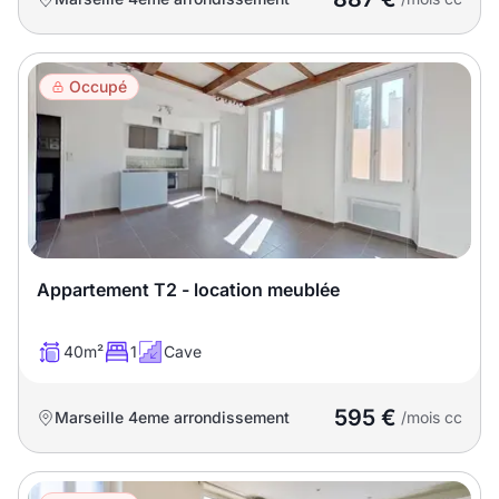
Occupé
Appartement T2 - location meublée
40m²
1
Cave
595 €
Marseille 4eme arrondissement
/mois cc