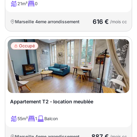
21m²
0
616 €
Marseille 4eme arrondissement
/mois cc
Occupé
Appartement T2 - location meublée
55m²
1
Balcon
887 €
Marseille 4eme arrondissement
/mois cc