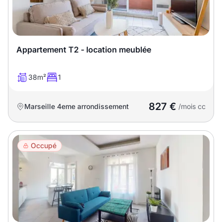
Sélectionner...
Équipements des parties
communes
Appartement T2 - location meublée
Ascenseur
Gardien
38m²
1
Local à vélo
827 €
Marseille 4eme arrondissement
/mois cc
Disponible à partir du
Occupé
Promotions
Mettre en avant les
promotions sur honoraires