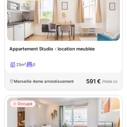
T13
T14
T15
T16
Superficie
m2
Appartement Studio - location meublée
m2
25m²
0
Nombre de chambres
591 €
Marseille 4eme arrondissement
/mois cc
disponibles
chambres
disponibles
Occupé
Espaces additionnels