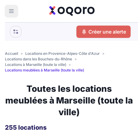
ma recherche
Créer une alerte
Votre
Fermer
recherche
Accueil
»
Locations en Provence-Alpes-Côte d'Azur
»
Locations dans les Bouches-du-Rhône
»
Que recherchez-vous ?
Locations à Marseille (toute la ville)
»
Locations meublées à Marseille (toute la ville)
Logement entier
Toutes les locations
Colocation
Coliving
meublées à Marseille (toute la
Résidence étudiante
ville)
Meublé ?
255 locations