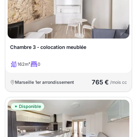
T13
T14
T15
T16
Superficie
Chambre 3 - colocation meublée
m2
m2
162m²
0
Nombre de chambres
765 €
Marseille 1er arrondissement
/mois cc
disponibles
chambres
Disponible
disponibles
Espaces additionnels