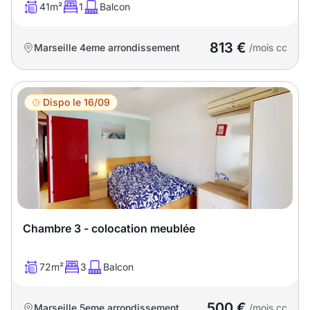
41m²
1
Balcon
813 €
Marseille 4eme arrondissement
/mois cc
Dispo le 16/09
Chambre 3 - colocation meublée
72m²
3
Balcon
500 €
Marseille 5eme arrondissement
/mois cc