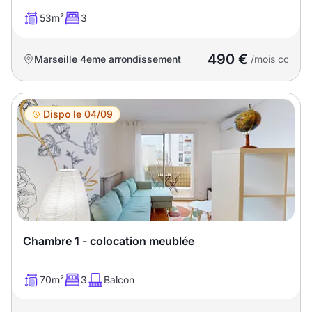
53m²
3
490 €
Marseille 4eme arrondissement
/mois cc
Dispo le 04/09
Chambre 1 - colocation meublée
70m²
3
Balcon