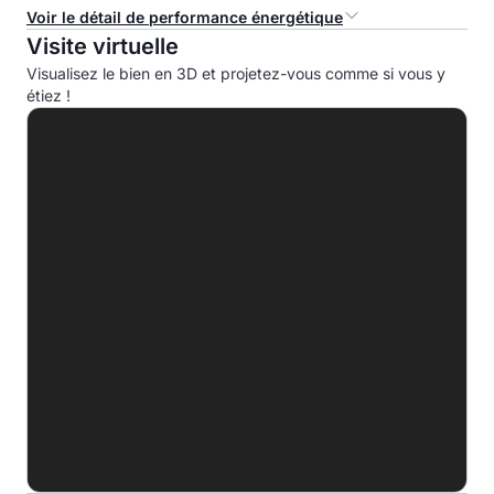
Voir le détail de performance énergétique
Visite virtuelle
Consommation d'énergie primaire (CEP)
Visualisez le bien en 3D et projetez-vous comme si vous y
étiez !
A
B
C
D
E
290.6 kWhep/m².an
F
G
Indice d'émission de gaz à effet de serre (EGES)
A
B