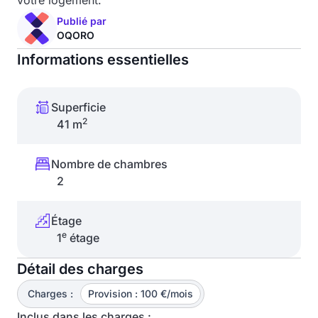
votre logement.
Publié par
OQORO
Informations essentielles
Superficie
2
41 m
Nombre de chambres
2
Étage
e
1
étage
Détail des charges
Charges :
Provision : 100 €/mois
Inclus dans les charges :