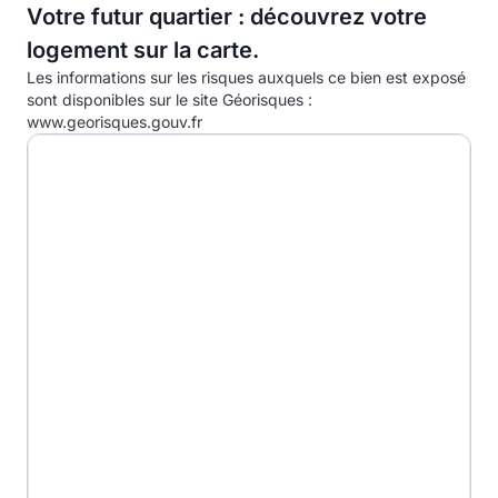
Votre futur quartier : découvrez votre
C
11.0kg eqCO2/m².an
logement sur la carte.
D
Les informations sur les risques auxquels ce bien est exposé
E
sont disponibles sur le site Géorisques :
www.georisques.gouv.fr
F
G