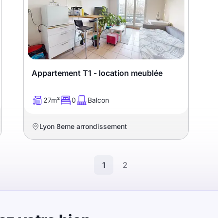
Appartement T1 - location meublée
27m²
0
Balcon
Lyon 8eme arrondissement
1
2