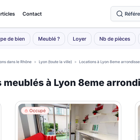
rticles
Contact
Référ
pe de bien
Meublé ?
Loyer
Nb de pièces
ons dans le Rhône
»
Lyon (toute la ville)
»
Locations à Lyon 8eme arrondiss
s meublés à Lyon 8eme arrond
Occupé