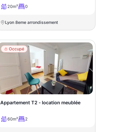
20m²
0
Lyon 8eme arrondissement
Occupé
Appartement T2 - location meublée
60m²
2