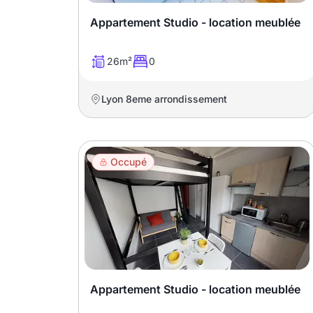
T13
T14
T15
Appartement Studio - location meublée
T16
26m²
0
Superficie
Lyon 8eme arrondissement
m2
m2
Occupé
Nombre de chambres
disponibles
chambres
disponibles
Appartement Studio - location meublée
Espaces additionnels