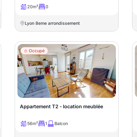
20m²
0
Lyon 8eme arrondissement
Occupé
Appartement T2 - location meublée
56m²
1
Balcon