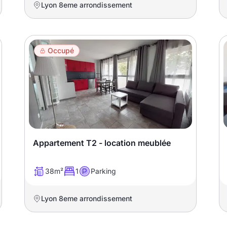
Lyon 8eme arrondissement
Occupé
Appartement T2 - location meublée
38m²
1
Parking
Lyon 8eme arrondissement