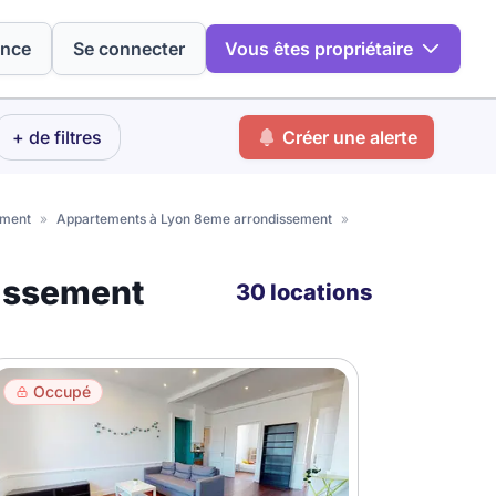
ence
Se connecter
Vous êtes propriétaire
+ de filtres
Créer une alerte
ement
»
Appartements à Lyon 8eme arrondissement
»
issement
30 locations
Occupé