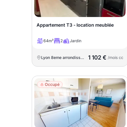
Meublé
Non meublé
Appartement T3 - location meublée
Montant du loyer
64m²
2
Jardin
€
€
1 102 €
Lyon 8eme arrondissement
/mois cc
Nombre de pièces
Studio
T1
T1 bis
Occupé
T2
T3
T4
T5
T6
T7
T8
T9
T10
T11
T12