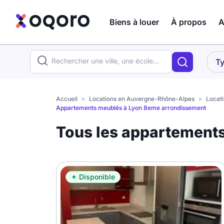
Biens à louer
À propos
A
ma recherche
Ty
Votre
Fermer
recherche
Accueil
»
Locations en Auvergne-Rhône-Alpes
»
Locati
Appartements meublés à Lyon 8eme arrondissement
Que recherchez-vous ?
Tous les appartement
Logement entier
Colocation
Coliving
Disponible
Résidence étudiante
Meublé ?